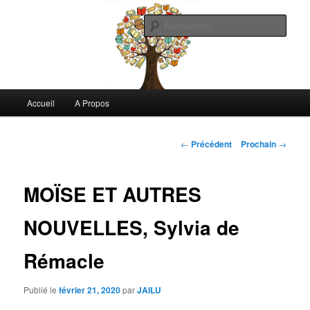
Aller
Commentaires littéraires en tout genre
au
Rech
contenu
principal
Biblioclo
Menu
Accueil
A Propos
principal
Navigation
←
Précédent
Prochain
→
de
l'article
MOÏSE ET AUTRES
NOUVELLES, Sylvia de
Rémacle
Publié le
février 21, 2020
par
JAILU