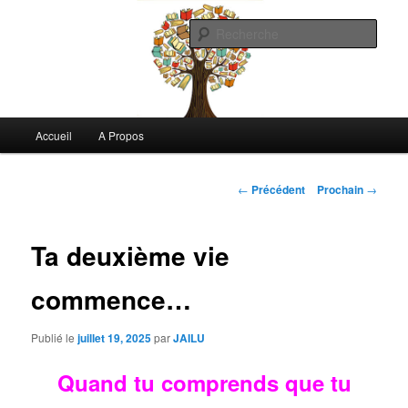
Aller
Commentaires littéraires en tout genre
au
Rech
contenu
principal
Biblioclo
Menu
Accueil
A Propos
principal
Navigation
←
Précédent
Prochain
→
de
l'article
Ta deuxième vie
commence…
Publié le
juillet 19, 2025
par
JAILU
Quand tu comprends que tu