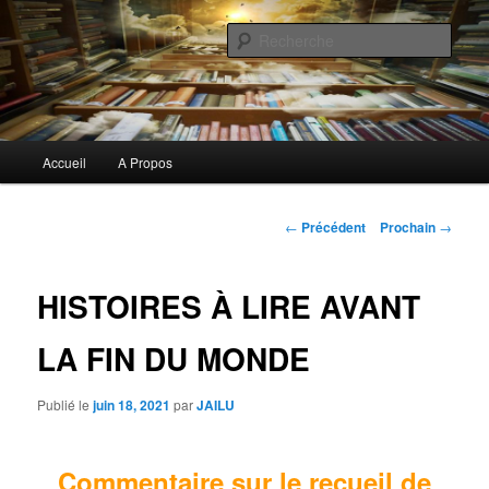
Aller
Commentaires littéraires en tout genre
au
Rech
contenu
principal
Biblioclo
Menu
Accueil
A Propos
principal
Navigation
←
Précédent
Prochain
→
de
l'article
HISTOIRES À LIRE AVANT
LA FIN DU MONDE
Publié le
juin 18, 2021
par
JAILU
Commentaire sur le recueil de