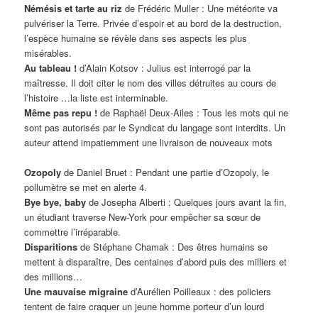
Némésis et tarte au riz
de Frédéric Muller : Une météorite va
pulvériser la Terre. Privée d’espoir et au bord de la destruction,
l’espèce humaine se révèle dans ses aspects les plus
misérables.
Au tableau !
d’Alain Kotsov : Julius est interrogé par la
maîtresse. Il doit citer le nom des villes détruites au cours de
l’histoire …la liste est interminable.
Même pas repu !
de Raphaël Deux-Ailes : Tous les mots qui ne
sont pas autorisés par le Syndicat du langage sont interdits. Un
auteur attend impatiemment une livraison de nouveaux mots
Ozopoly
de Daniel Bruet : Pendant une partie d’Ozopoly, le
pollumètre se met en alerte 4.
Bye bye, baby
de Josepha Alberti : Quelques jours avant la fin,
un étudiant traverse New-York pour empêcher sa sœur de
commettre l’irréparable.
Disparitions
de Stéphane Chamak : Des êtres humains se
mettent à disparaître, Des centaines d’abord puis des milliers et
des millions…
Une mauvaise migraine
d’Aurélien Poilleaux : des policiers
tentent de faire craquer un jeune homme porteur d’un lourd