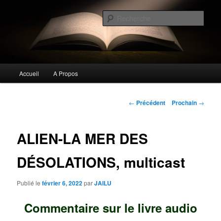
Aller
Commentaires littéraires en tout genre
au
Rech
contenu
principal
Biblioclo
Menu
Accueil
A Propos
principal
Navigation
←
Précédent
Prochain
→
de
l'article
ALIEN-LA MER DES
DÉSOLATIONS, multicast
Publié le
février 6, 2022
par
JAILU
Commentaire sur le livre audio