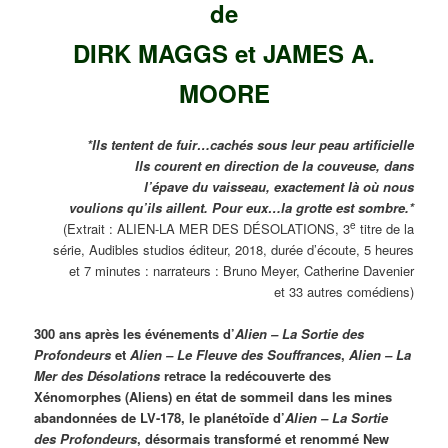
de
DIRK MAGGS et JAMES A.
MOORE
*Ils tentent de fuir…cachés sous leur peau artificielle
Ils courent en direction de la couveuse, dans
l’épave du vaisseau, exactement là où nous
voulions qu’ils aillent. Pour eux…la grotte est sombre.*
e
(Extrait : ALIEN-LA MER DES DÉSOLATIONS, 3
titre de la
série, Audibles studios éditeur, 2018, durée d’écoute, 5 heures
et 7 minutes : narrateurs : Bruno Meyer, Catherine Davenier
et 33 autres comédiens)
300 ans après les événements d’
Alien – La Sortie des
Profondeurs
et
Alien – Le Fleuve des Souffrances
,
Alien – La
Mer des Désolations
retrace la redécouverte des
Xénomorphes (Aliens) en état de sommeil dans les mines
abandonnées de LV-178, le planétoïde d’
Alien – La Sortie
des Profondeurs
, désormais transformé et renommé New