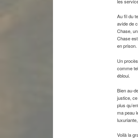
les servic
Au fil du 
avide de c
Chase, un 
Chase est 
en prison.
Un procès 
comme tel 
ébloui.
Bien au-de
justice, ce
plus qu’ent
ma peau le
luxuriante
Voilà la g