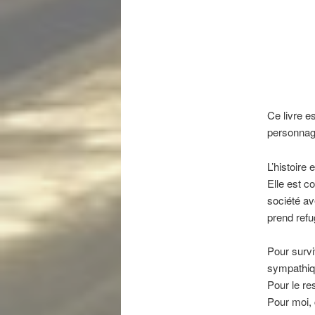
Ce livre e
personnage
L’histoire 
Elle est c
société av
prend refu
Pour survi
sympathiqu
Pour le re
Pour moi, 