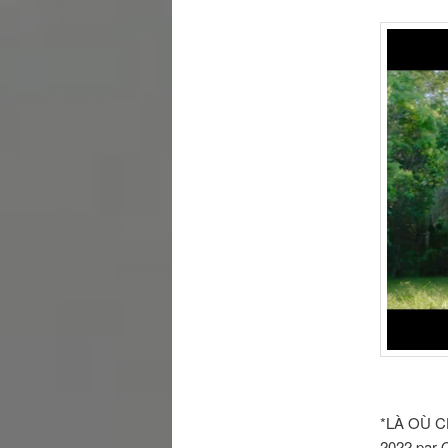
*LÀ OÙ C
2022 par 