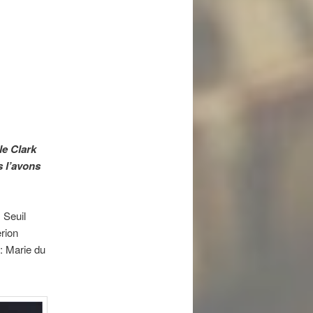
l'article
le Clark
s l’avons
 Seuil
rion
 : Marie du