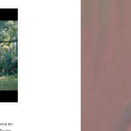
éma en
Taylor