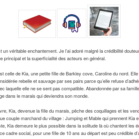
st un véritable enchantement. Je l’ai adoré malgré la crédibilité doute
 principal et la superficialité des acteurs en général.
est celle de Kia, une petite fille de Barkley cove, Caroline du nord. Ell
onsidérée rebelle et sauvage par ses pairs parce qu’elle refuse d’adhé
ec laquelle elle ne se sent pas compatible. Abandonnée par sa famille,
ge dans le marais qui deviendra son monde.
vre, Kia, devenue la fille du marais, pêche des coquillages et les ven
e couple marchand du village : Jumping et Mable qui prennent Kia e
ste, Kia demeure le plus possible dans la solitude là où chantent les 
ce cadre social, pour une fille de 10 ans au départ est peu crédible d