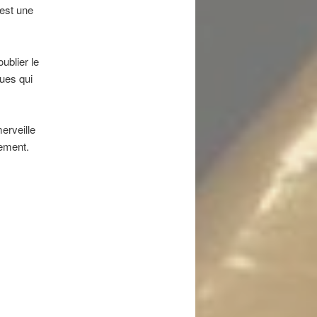
 est une
ublier le
gues qui
erveille
nement.