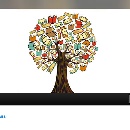
t genre
AILU