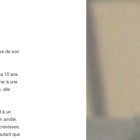
use de son
e a 10 ans.
rer à une
 elle
d à un
n amitié.
écrevisses.
’autant que