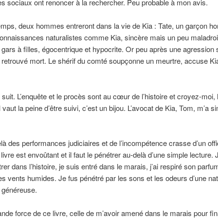
es sociaux ont renoncer à la rechercher. Peu probable à mon avis.
temps, deux hommes entreront dans la vie de Kia : Tate, un garçon ho
onnaissances naturalistes comme Kia, sincère mais un peu maladroit
gars à filles, égocentrique et hypocrite. Or peu après une agression 
retrouvé mort. Le shérif du comté soupçonne un meurtre, accuse Kia
suit. L’enquête et le procès sont au cœur de l’histoire et croyez-moi,
vaut la peine d’être suivi, c’est un bijou. L’avocat de Kia, Tom, m’a 
là des performances judiciaires et de l’incompétence crasse d’un offi
 livre est envoûtant et il faut le pénétrer au-delà d’une simple lecture. J’
rer dans l’histoire, je suis entré dans le marais, j’ai respiré son parfu
s vents humides. Je fus pénétré par les sons et les odeurs d’une na
, généreuse.
rande force de ce livre, celle de m’avoir amené dans le marais pour fi