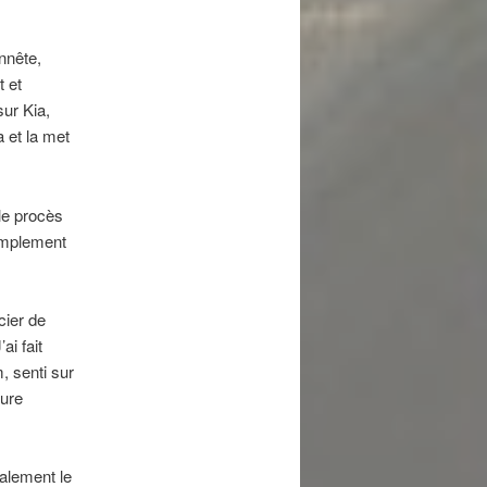
nnête,
 et
sur Kia,
 et la met
 le procès
simplement
cier de
ai fait
m, senti sur
ture
nalement le