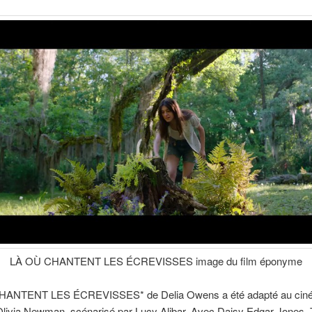
LÀ OÙ CHANTENT LES ÉCREVISSES
image du film éponyme
HANTENT LES ÉCREVISSES* de Delia Owens a été adapté au cin
Olivia Newman, scénarisé par Lucy Alibar. Avec Daisy Edgar-Jones, 