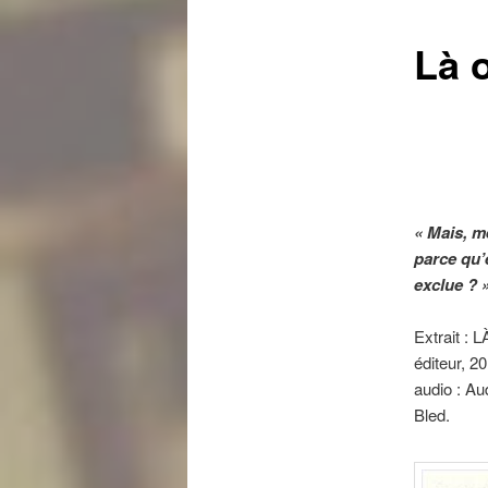
Là 
« Mais, m
parce qu’e
exclue ? 
Extrait :
éditeur, 2
audio : Au
Bled.