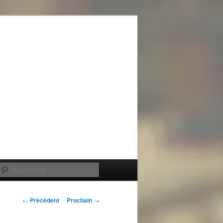
Recherche
Navigation
←
Précédent
Prochain
→
de