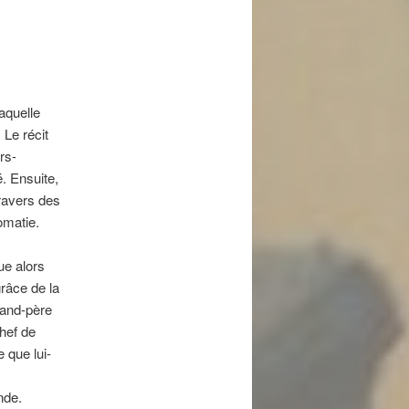
aquelle
 Le récit
rs-
é. Ensuite,
travers des
omatie.
ue alors
râce de la
rand-père
hef de
 que lui-
nde.