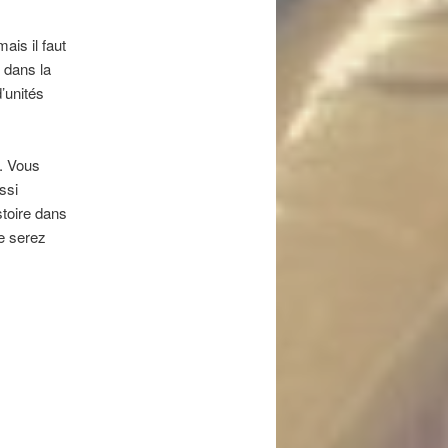
ais il faut
 dans la
’unités
. Vous
ssi
stoire dans
e serez