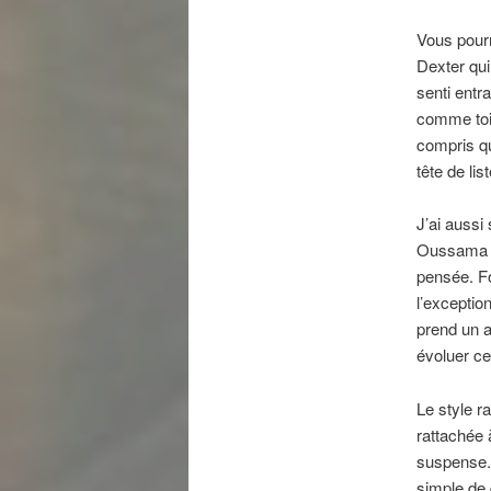
Vous pourr
Dexter qui
senti entr
comme toil
compris q
tête de li
J’ai aussi 
Oussama Be
pensée. Fo
l’exceptio
prend un 
évoluer c
Le style r
rattachée 
suspense. A
simple de 