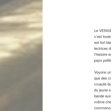
Le VENGEUR
c’est tout
est fort b
lectrices d
l’histoire
pays polit
Voyons un 
que des cr
cruauté du
du jeune s
bande aux 
même cher
commence e