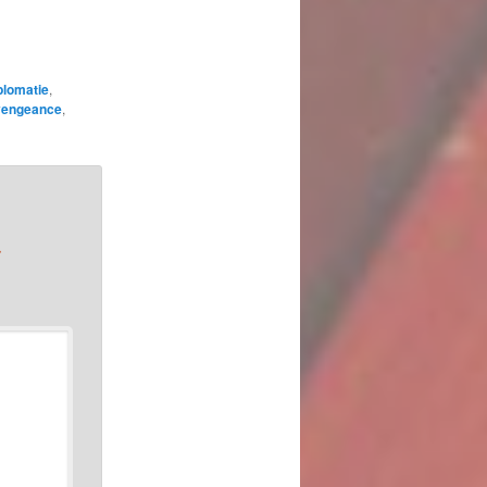
plomatie
,
vengeance
,
*