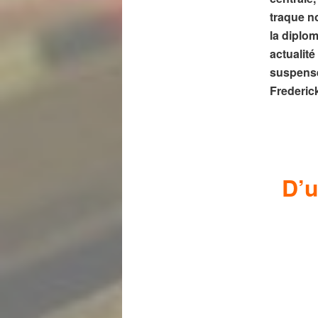
traque n
la diplo
actualité
suspense
Frederic
D’u