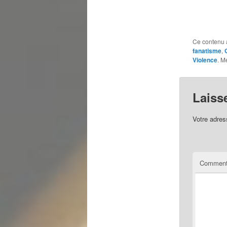
Ce contenu 
fanatisme
,
Violence
. M
Laiss
Votre adres
Comment