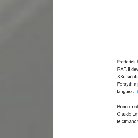
Frederick 
RAF, il dev
XXe siècl
Forsyth a p
langues. (
Bonne lec
Claude La
le dimanch