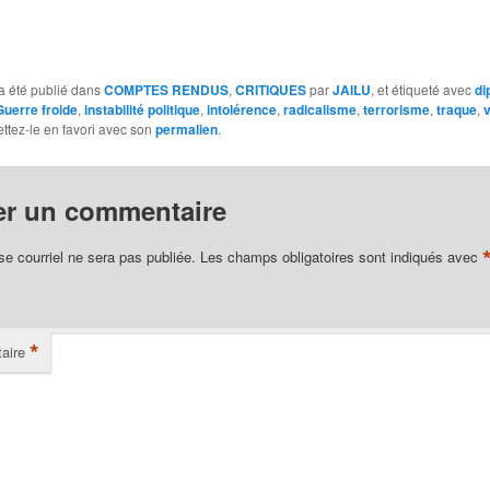
a été publié dans
COMPTES RENDUS
,
CRITIQUES
par
JAILU
, et étiqueté avec
di
Guerre froide
,
instabilité politique
,
intolérence
,
radicalisme
,
terrorisme
,
traque
,
ettez-le en favori avec son
permalien
.
er un commentaire
se courriel ne sera pas publiée.
Les champs obligatoires sont indiqués avec
*
aire