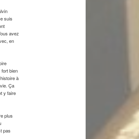
lvin
e suis
ont
 Vous avez
vec, en
oire
fort bien
histoire à
avie. Ça
 y faire
re plus
u
st pas