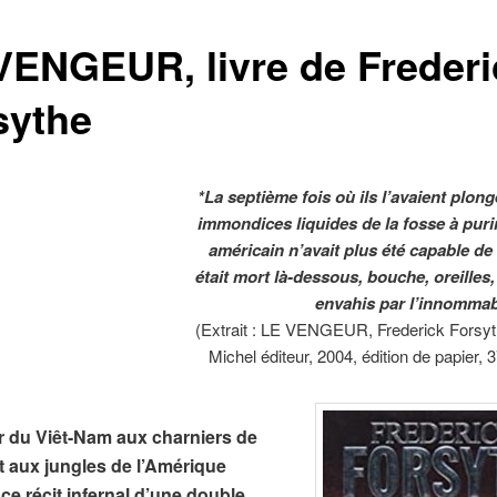
VENGEUR, livre de Frederi
sythe
*La septième fois où ils l’avaient plon
immondices liquides de la fosse à purin
américain n’avait plus été capable de r
était mort là-dessous, bouche, oreilles
envahis par l’innommab
(Extrait : LE VENGEUR, Frederick Forsyt
Michel éditeur, 2004, édition de papier, 
er du Viêt-Nam aux charniers de
t aux jungles de l’Amérique
 ce récit infernal d’une double