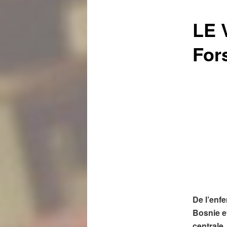
LE 
For
De l’enf
Bosnie e
centrale,