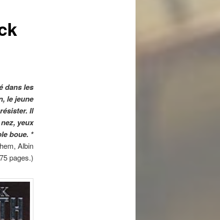
l'article
ck
gé dans les
, le jeune
ésister. Il
, nez, yeux
le boue. *
hem, Albin
375 pages.)