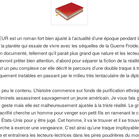
 est un roman fort bien ajusté à l’actualité d’une époque pendant l
e la planète qui essaie de vivre avec les séquelles de la Guerre Froide.
ien documenté, tellement qu’il parait plus grand que nature et les lecteu
evront prêter bien attention, d’abord pour séparer la fiction de la réalit
 est un peu complexe car elle décrit le parcours d’une double traque à 
iquement instables en passant par le milieu très tentaculaire de la dipl
peu le contenu. L’histoire commence sur fonds de purification ethniq
iminels assassinent sauvagement un jeune américain. Je vous fais g
 geste mais elle est malheureusement ajustée à la triste réalité. Le g
acrifié cherche un homme pour venger son petit fils en ramenant le c
États-Unis pour y être jugé. Cet homme, il va le trouver et il se trouve
che à exercer une vengeance. C’est ainsi qu’une traque impitoyable
t entraînera les lecteurs-lectrices dans les pires poudrières du mo