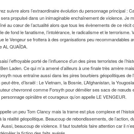
ez suivre alors l’extraordinaire évolution du personnage principal : Ca
 sera propulsé dans un inimaginable enchaînement de violence. Je m
aîné au cœur de l’actualité alors que tous les évènements de ce récit 
e de fond le fanatisme, l’intolérance, le radicalisme et le terrorisme.
ue le Vengeur se frottera à des organisations peu recommandables a
ste AL QUAÏDA.
saisi l’effroyable porté de l’influence d’un des pires terroristes de l’hist
n Laden. Ce qui m’a amené d’ailleurs à une finale très amère mais 
rsyth nous entraîne aussi dans les pires bourbiers géopolitiques de l’
n peut-être, d’Israël : Le Vietnam, la Bosnie, L’Afghanistan, la Yougosl
auteur chevronné comme Forsyth pour démêler ses sacs de nœuds et
e personnage opiniâtre et courageux qu’on appelle LE VENGEUR.
appelle un peu Tom Clancy mais la trame est plus complexe et l’histoi
à la réalité géopolitique. Beaucoup de rebondissements, de l’action, d
ussi, beaucoup de violence. Il faut toutefois faire attention car il n’e
démêler la fiction des faits avérés.