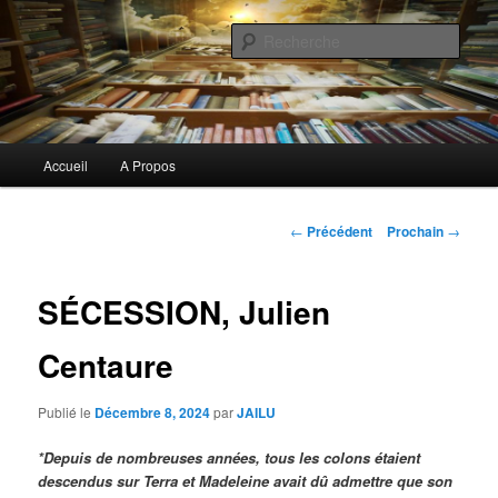
Aller
Commentaires littéraires en tout genre
au
Rech
contenu
principal
Biblioclo
Menu
Accueil
A Propos
principal
Navigation
←
Précédent
Prochain
→
de
l'article
SÉCESSION, Julien
Centaure
Publié le
Décembre 8, 2024
par
JAILU
*
Depuis de nombreuses années, tous les colons étaient
descendus sur Terra et Madeleine avait dû admettre que son