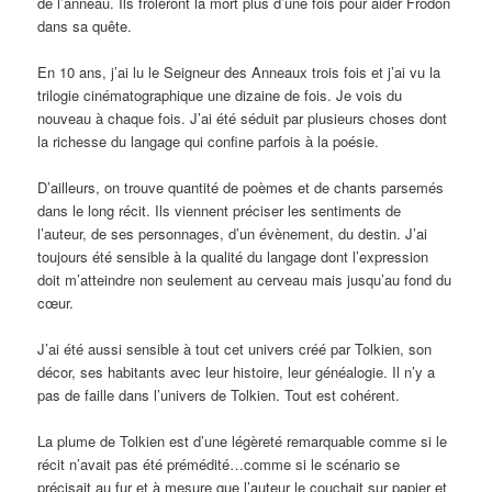
de l’anneau. Ils frôleront la mort plus d’une fois pour aider Frodon
dans sa quête.
En 10 ans, j’ai lu le Seigneur des Anneaux trois fois et j’ai vu la
trilogie cinématographique une dizaine de fois. Je vois du
nouveau à chaque fois. J’ai été séduit par plusieurs choses dont
la richesse du langage qui confine parfois à la poésie.
D’ailleurs, on trouve quantité de poèmes et de chants parsemés
dans le long récit. Ils viennent préciser les sentiments de
l’auteur, de ses personnages, d’un évènement, du destin. J’ai
toujours été sensible à la qualité du langage dont l’expression
doit m’atteindre non seulement au cerveau mais jusqu’au fond du
cœur.
J’ai été aussi sensible à tout cet univers créé par Tolkien, son
décor, ses habitants avec leur histoire, leur généalogie. Il n’y a
pas de faille dans l’univers de Tolkien. Tout est cohérent.
La plume de Tolkien est d’une légèreté remarquable comme si le
récit n’avait pas été prémédité…comme si le scénario se
précisait au fur et à mesure que l’auteur le couchait sur papier et