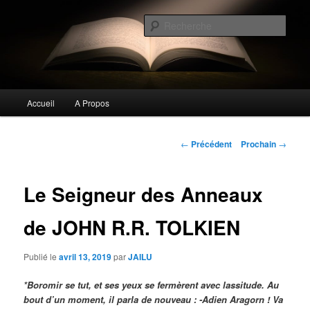
Aller
Commentaires littéraires en tout genre
au
Rech
contenu
principal
Biblioclo
Menu
Accueil
A Propos
principal
Navigation
←
Précédent
Prochain
→
de
l'article
Le Seigneur des Anneaux
de JOHN R.R. TOLKIEN
Publié le
avril 13, 2019
par
JAILU
*Boromir se tut, et ses yeux se fermèrent avec lassitude. Au
bout d’un moment, il parla de nouveau : -Adien Aragorn ! Va