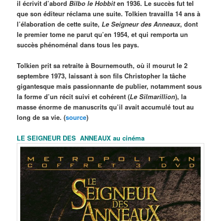
il écrivit d’abord
Bilbo le Hobbit
en 1936. Le succès fut tel
que son éditeur réclama une suite. Tolkien travailla 14 ans à
l’élaboration de cette suite,
Le Seigneur des Anneaux
, dont
le premier tome ne parut qu’en 1954, et qui remporta un
succès phénoménal dans tous les pays.
Tolkien prit sa retraite à Bournemouth, où il mourut le 2
septembre 1973, laissant à son fils Christopher la tâche
gigantesque mais passionnante de publier, notamment sous
la forme d’un récit suivi et cohérent (
Le Silmarillion
), la
masse énorme de manuscrits qu’il avait accumulé tout au
long de sa vie. (
source
)
LE SEIGNEUR DES ANNEAUX au cinéma