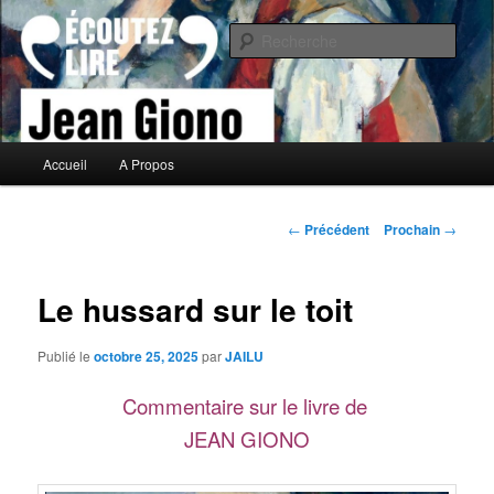
Aller
Commentaires littéraires en tout genre
au
Rech
contenu
principal
Biblioclo
Menu
Accueil
A Propos
principal
Navigation
←
Précédent
Prochain
→
de
l'article
Le hussard sur le toit
Publié le
octobre 25, 2025
par
JAILU
Commentaire sur le livre de
JEAN GIONO