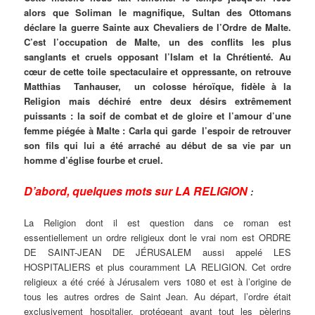
alors que Soliman le magnifique, Sultan des Ottomans
déclare la guerre Sainte aux Chevaliers de l’Ordre de Malte.
C’est l’occupation de Malte, un des conflits les plus
sanglants et cruels opposant l’Islam et la Chrétienté. Au
cœur de cette toile spectaculaire et oppressante, on retrouve
Matthias Tanhauser, un colosse héroïque, fidèle à la
Religion mais déchiré entre deux désirs extrêmement
puissants : la soif de combat et de gloire et l’amour d’une
femme piégée à Malte : Carla qui garde l’espoir de retrouver
son fils qui lui a été arraché au début de sa vie par un
homme d’église fourbe et cruel.
D’abord, quelques mots sur LA RELIGION
:
La Religion dont il est question dans ce roman est
essentiellement un ordre religieux dont le vrai nom est ORDRE
DE SAINT-JEAN DE JÉRUSALEM aussi appelé LES
HOSPITALIERS et plus couramment LA RELIGION. Cet ordre
religieux a été créé à Jérusalem vers 1080 et est à l’origine de
tous les autres ordres de Saint Jean. Au départ, l’ordre était
exclusivement hospitalier, protégeant avant tout les pèlerins