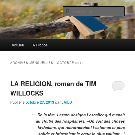
Aller
Aller
Commentaires littéraires en tout genre
au
au
Rech
contenu
contenu
principal
secondaire
Biblioclo
Menu
Accueil
A Propos
principal
ARCHIVES MENSUELLES :
OCTOBRE 2013
LA RELIGION, roman de TIM
WILLOCKS
Publié le
octobre 27, 2013
par
JAILU
*…De la tête, Lazaro désigna l’escalier qui menait
au cloître des hospitaliers. –On voit des choses
là-dedans, qui retourneraient l’estomac le plus
solide et briseraient le cœur le plus vaillant…*