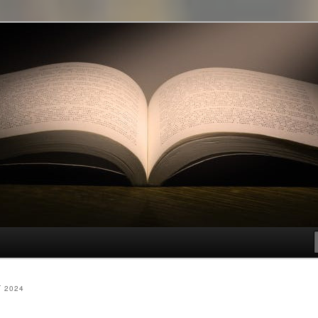
t genre
T 2024