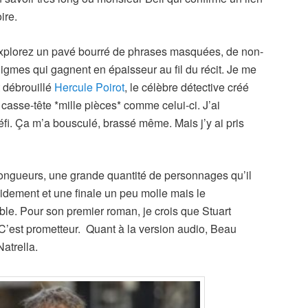
ire.
explorez un pavé bourré de phrases masquées, de non-
énigmes qui gagnent en épaisseur au fil du récit. Je me
 débrouillé
Hercule Poirot
, le célèbre détective créé
casse-tête *mille pièces* comme celui-ci. J’ai
fi. Ça m’a bousculé, brassé même. Mais j’y ai pris
 longueurs, une grande quantité de personnages qu’il
apidement et une finale un peu molle mais le
e. Pour son premier roman, je crois que Stuart
. C’est prometteur. Quant à la version audio, Beau
Natrella.