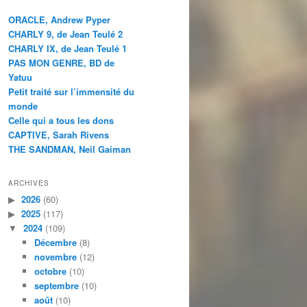
ORACLE, Andrew Pyper
CHARLY 9, de Jean Teulé 2
CHARLY IX, de Jean Teulé 1
PAS MON GENRE, BD de
Yatuu
Petit traité sur l’immensité du
monde
Celle qui a tous les dons
CAPTIVE, Sarah Rivens
THE SANDMAN, Neil Gaiman
ARCHIVES
2026
(60)
2025
(117)
2024
(109)
Décembre
(8)
novembre
(12)
octobre
(10)
septembre
(10)
août
(10)