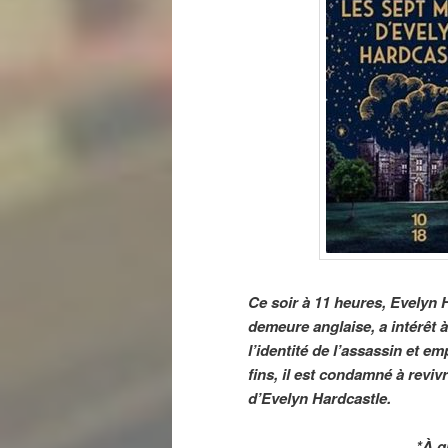
Ce soir à 11 heures, Evelyn 
demeure anglaise, a intérêt 
l’identité de l’assassin et e
fins, il est condamné à revi
d’Evelyn Hardcastle.
*À q