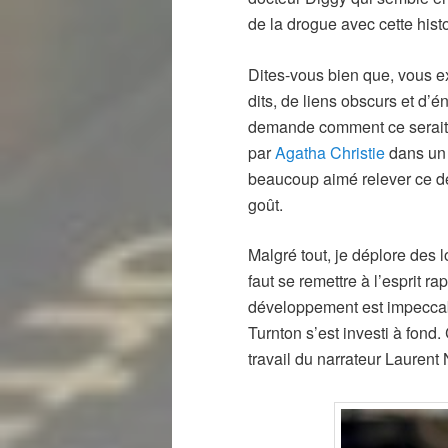
de la drogue avec cette histo
Dites-vous bien que, vous 
dits, de liens obscurs et d’
demande comment ce serait
par
Agatha Christie
dans un 
beaucoup aimé relever ce dé
goût.
Malgré tout, je déplore des
faut se remettre à l’esprit r
développement est impeccabl
Turnton s’est investi à fond
travail du narrateur Laurent 