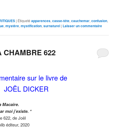
RITIQUES
|
Étiqueté
apparences
,
casse-tête
,
cauchemar
,
confusion
,
que
,
mystère
,
mystification
,
surnaturel
|
Laisser un commentaire
A CHAMBRE 622
entaire sur le livre de
JOËL DICKER
ia Macaire.
ar moi j’existe. *
re 622, de Joël
lib éditeur, 2020