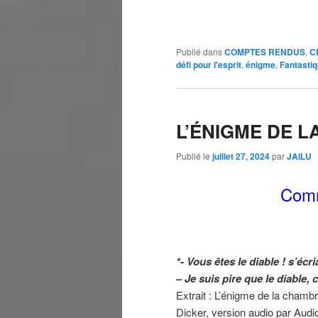
Publié dans
COMPTES RENDUS
,
C
défi pour l'esprit
,
énigme
,
Fantasti
L’ÉNIGME DE L
Publié le
juillet 27, 2024
par
JAILU
Comm
*- Vous êtes le diable ! s’écr
– Je suis pire que le diable, c
Extrait : L’énigme de la chamb
Dicker, version audio par Audio