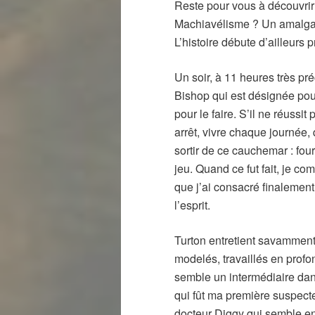
Reste pour vous à découvrir
Machiavélisme ? Un amalgame
L’histoire débute d’ailleurs
Un soir, à 11 heures très pr
Bishop qui est désignée pour
pour le faire. S’il ne réussit
arrêt, vivre chaque journée, 
sortir de ce cauchemar : fou
jeu. Quand ce fut fait, je com
que j’ai consacré finalement 
l’esprit.
Turton entretient savamment 
modelés, travaillés en profo
semble un intermédiaire dan
qui fût ma première suspecte 
docteur Diggy qui semble en 