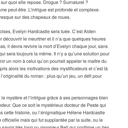
 sur quoi elle repose. Drogue ? Surnaturel ?
 peut-être. L’intrigue est profonde et complexe.
 presque sur des chapeaux de roues.
écises, Evelyn Hardcastle sera tuée. C’est Aiden
 découvrir le meurtrier et il n’a que quelques heures
 pas, il devra revivre la mort d’Evelyn chaque jour, sans
qui sera toujours la même. Il n’y a qu’une solution pour
rnir un nom à celui qu’on pourrait appeler le maître du
pris alors les motivations des mystificateurs et c’est là
l’originalité du roman : plus qu’un jeu, un défi pour
le mystère et l’intrigue grâce à ses personnages bien
ndeur. Que ce soit le mystérieux docteur de Peste qui
s cette histoire, ou l’énigmatique Hélene Hardcastle
officielle mais qui fut supplantée par la suite, ou le
savoir très long ou monsieur Bell qui confirme un lien