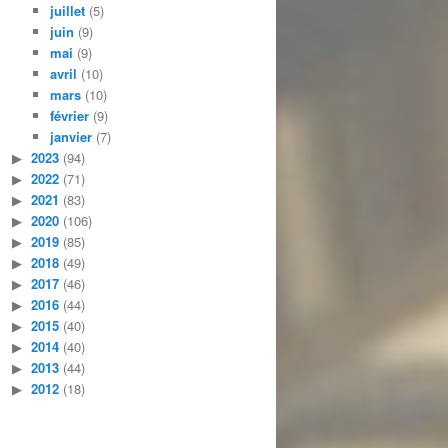
juillet
(5)
juin
(9)
mai
(9)
avril
(10)
mars
(10)
février
(9)
janvier
(7)
2023
(94)
2022
(71)
2021
(83)
2020
(106)
2019
(85)
2018
(49)
2017
(46)
2016
(44)
2015
(40)
2014
(40)
2013
(44)
2012
(18)