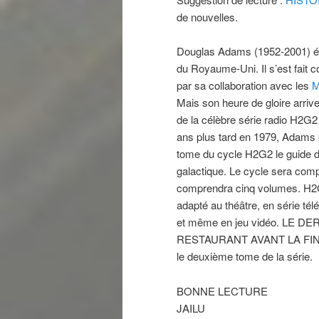
de nouvelles.
Douglas Adams (1952-2001) étai
du Royaume-Uni. Il s’est fait c
par sa collaboration avec les
M
Mais son heure de gloire arrive
de la célèbre série radio H2G
ans plus tard en 1979, Adams p
tome du cycle H2G2 le guide 
galactique. Le cycle sera comp
comprendra cinq volumes. H2G
adapté au théâtre, en série té
et même en jeu vidéo. LE D
RESTAURANT AVANT LA FIN
le deuxième tome de la série.
BONNE LECTURE
JAILU