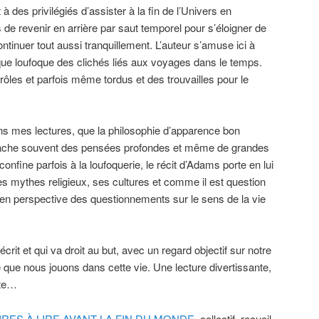
 des privilégiés d’assister à la fin de l’Univers en
e revenir en arrière par saut temporel pour s’éloigner de
continuer tout aussi tranquillement. L’auteur s’amuse ici à
mique loufoque des clichés liés aux voyages dans le temps.
les et parfois même tordus et des trouvailles pour le
ns mes lectures, que la philosophie d’apparence bon
ache souvent des pensées profondes et même de grandes
confine parfois à la loufoquerie, le récit d’Adams porte en lui
es mythes religieux, ses cultures et comme il est question
t en perspective des questionnements sur le sens de la vie
écrit et qui va droit au but, avec un regard objectif sur notre
e que nous jouons dans cette vie. Une lecture divertissante,
nte…
IRES À LIRE AVANT LA FIN DU MONDE
, collectif, recueil