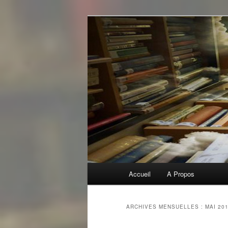
Aller
Aller
Commentaires littéraires en tou
au
au
contenu
contenu
Biblioclo
principal
secondaire
Menu
Accueil
A Propos
principal
ARCHIVES MENSUELLES :
MAI 20