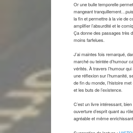
Or une bulle temporelle permet à
mangeant tranquillement…puis d
la fin et permettre à la vie de 
amplifier l’absurdité et le co
Ça donne des passages très drô
moins farfelues.
J’ai maintes fois remarqué, da
marché ou teintée d’humour c
vérités. À travers l’humour qui 
une réflexion sur l’humanité, s
de fin du monde, l’histoire me
et les buts de l’existence.
C’est un livre intéressant, bien 
ouverture d’esprit quant au rôl
agréable et même enrichissa
Suggestion de lecture :
HISTO