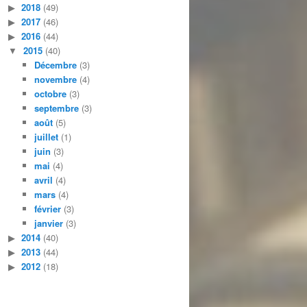
2018
(49)
2017
(46)
2016
(44)
2015
(40)
Décembre
(3)
novembre
(4)
octobre
(3)
septembre
(3)
août
(5)
juillet
(1)
juin
(3)
mai
(4)
avril
(4)
mars
(4)
février
(3)
janvier
(3)
2014
(40)
2013
(44)
2012
(18)