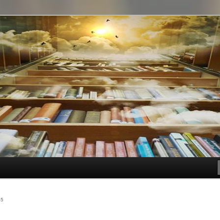
t genre
15