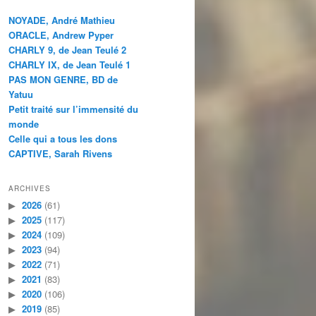
NOYADE, André Mathieu
ORACLE, Andrew Pyper
CHARLY 9, de Jean Teulé 2
CHARLY IX, de Jean Teulé 1
PAS MON GENRE, BD de
Yatuu
Petit traité sur l’immensité du
monde
Celle qui a tous les dons
CAPTIVE, Sarah Rivens
ARCHIVES
2026
(61)
2025
(117)
2024
(109)
2023
(94)
2022
(71)
2021
(83)
2020
(106)
2019
(85)