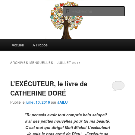
Aller
Aller
Commentaires littéraires en tout genre
au
au
Rech
contenu
contenu
principal
secondaire
Biblioclo
Menu
Accueil
A Propos
principal
ARCHIVES MENSUELLES :
JUILLET 2016
L’EXÉCUTEUR, le livre de
CATHERINE DORÉ
Publié le
juillet 10, 2016
par
JAILU
*Tu pensais avoir tout compris hein salope?…
J’ai des petites nouvelles pour toi ma beauté.
C’est moi qui dirige! Moi! Michel L’exécuteur!
Je suis le bras armé de Dieu!…J’exécute sa