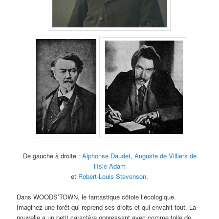
De gauche à droite :
Alphonse Daudet
,
Auguste de Villiers de
l’Isle Adam
et
Robert-Louis Stevenson
.
Dans WOODS’TOWN, le fantastique côtoie l’écologique.
Imaginez une forêt qui reprend ses droits et qui envahit tout. La
nouvelle a un petit caractère oppressant avec comme toile de