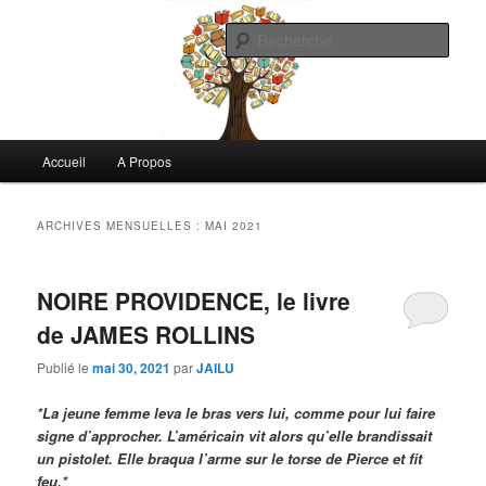
Aller
Aller
Commentaires littéraires en tout genre
au
au
Rech
contenu
contenu
principal
secondaire
Biblioclo
Menu
Accueil
A Propos
principal
ARCHIVES MENSUELLES :
MAI 2021
NOIRE PROVIDENCE, le livre
de JAMES ROLLINS
Publié le
mai 30, 2021
par
JAILU
*La jeune femme leva le bras vers lui, comme pour lui faire
signe d’approcher. L’américain vit alors qu’elle brandissait
un pistolet. Elle braqua l’arme
sur le torse de Pierce et fit
feu.*