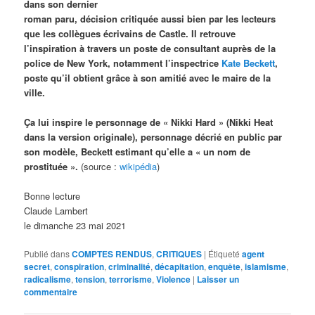
dans son dernier
roman paru, décision critiquée aussi bien par les lecteurs
que les collègues écrivains de Castle. Il retrouve
l’inspiration à travers un poste de consultant auprès de la
police de New York, notamment l’inspectrice
Kate Beckett
,
poste qu’il obtient grâce à son amitié avec le maire de la
ville.
Ça lui inspire le personnage de « Nikki Hard » (Nikki Heat
dans la version originale), personnage décrié en public par
son modèle, Beckett estimant qu’elle a « un nom de
prostituée ».
(source :
wikipédia
)
Bonne lecture
Claude Lambert
le dimanche 23 mai 2021
Publié dans
COMPTES RENDUS
,
CRITIQUES
|
Étiqueté
agent
secret
,
conspiration
,
criminalité
,
décapitation
,
enquête
,
islamisme
,
radicalisme
,
tension
,
terrorisme
,
Violence
|
Laisser un
commentaire