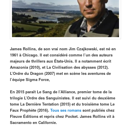
James Rollins, de son vrai nom Jim Czajkowski, est n
é en
1961 à Chicago. Il est considéré comme l’un des auteurs
majeurs de thrillers aux États-Unis.
Il a notamment écrit
Amazonia (2010), et L
a Civilisation des abysses (2012).
L
’Ordre du Dragon (2007) met en scène les aventures de
l’équipe Sigma Force,
En 2015 paraît Le Sang de l’Alliance, premier tome de la
trilogie L’Ordre des Sanguinistes. Il est suivi du deuxième
tome La Dernière Tentation
(2015) et du troisi
ème tome Le
Faux Prophète (2016).
Tous ses romans
sont publiés chez
Fleuve Éditions et repris chez Pocket. James Rollins vit à
Sacramento en Californie
.