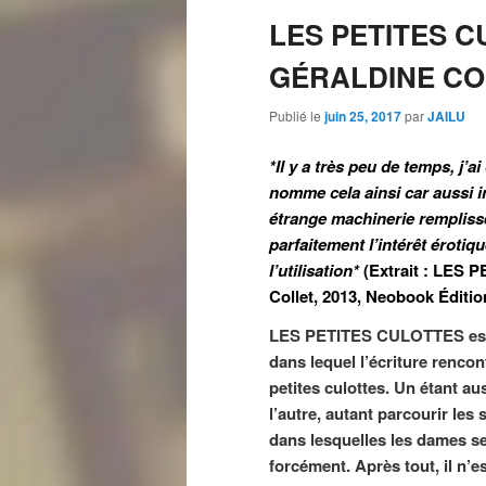
LES PETITES CU
GÉRALDINE CO
Publié le
juin 25, 2017
par
JAILU
*Il y a très peu de temps, j’a
nomme cela ainsi car aussi int
étrange machinerie remplisse 
parfaitement l’intérêt éroti
l’utilisation*
(Extrait : LES 
Collet, 2013, Neobook Éditi
LES PETITES CULOTTES est 
dans lequel l’écriture rencont
petites culottes. Un étant a
l’autre, autant parcourir les
dans lesquelles les dames s
forcément. Après tout, il n’e