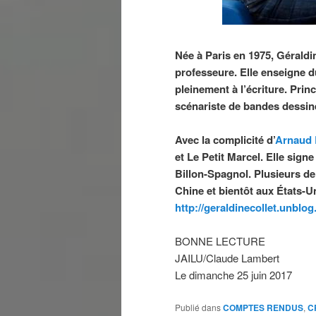
Née à Paris en 1975, Géraldin
professeure. Elle enseigne d
pleinement à l’écriture. Prin
scénariste de bandes dessiné
Avec la complicité d’
Arnaud 
et Le Petit Marcel. Elle signe
Billon-Spagnol. Plusieurs de
Chine et bientôt aux États-U
http://geraldinecollet.unblog.
BONNE LECTURE
JAILU/Claude Lambert
Le dimanche 25 juin 2017
Publié dans
COMPTES RENDUS
,
C