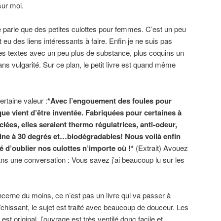
sur moi.
 ne parle que des petites culottes pour femmes. C’est un peu
eu des liens intéressants à faire. Enfin je ne suis pas
des textes avec un peu plus de substance, plus coquins un
ans vulgarité. Sur ce plan, le petit livre est quand même
rtaine valeur :
*Avec l’engouement des foules pour
ique vient d’être inventée. Fabriquées pour certaines à
clées, elles seraient thermo régulatrices, anti-odeur,
ine à 30 degrés et…biodégradables! Nous voilà enfin
é d’oublier nos culottes n’importe où !*
(Extrait) Avouez
ns une conversation : Vous savez j’ai beaucoup lu sur les
erne du moins, ce n’est pas un livre qui va passer à
raîchissant, le sujet est traité avec beaucoup de douceur. Les
 est original, l’ouvrage est très ventilé donc facile et