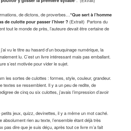
e pouvoir y glisser la première syllabe*
. (Extrait)
irmations, de dictons, de proverbes…
*Que sert à l’homme
as de culotte pour passer l’hiver ?
(Extrait) Partons du
ent tout le monde de près, l’auteure devait être certaine de
’ai vu le titre au hasard d’un bouquinage numérique, la
finalement lu. C’est un livre intéressant mais pas emballant.
ure s’est motivée pour vider le sujet.
mum les sortes de culottes : formes, style, couleur, grandeur.
 textes se ressemblent. Il y a un peu de redite, de
digree de cinq ou six culottes, j’avais l’impression d’avoir
 petits jeux, quizz, devinettes, il y a même un mot caché.
e absolument rien au texte, l’ensemble étant déjà très
eux pas dire que je suis déçu, après tout ce livre m’a fait