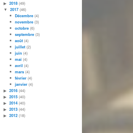
2018
(49)
2017
(46)
Décembre
(4)
novembre
(3)
octobre
(6)
septembre
(3)
août
(4)
juillet
(2)
juin
(4)
mai
(4)
avril
(4)
mars
(4)
février
(4)
janvier
(4)
2016
(44)
2015
(40)
2014
(40)
2013
(44)
2012
(18)