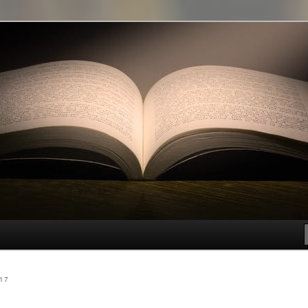
t genre
017