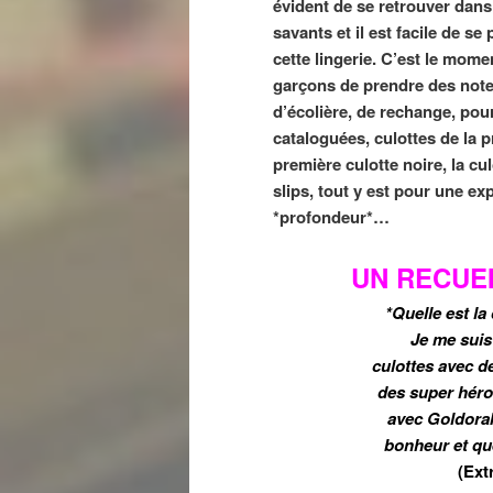
évident de se retrouver dans
savants et il est facile de se
cette lingerie. C’est le mome
garçons de prendre des not
d’écolière, de rechange, pour
cataloguées, culottes de la p
première culotte noire, la cul
slips, tout y est pour une ex
*profondeur*…
UN RECUE
*Quelle est la
Je me suis 
culottes avec d
des super héro
avec Goldorak
bonheur et que
(Ext