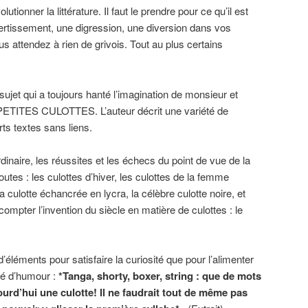
lutionner la littérature. Il faut le prendre pour ce qu’il est
ivertissement, une digression, une diversion dans vos
s attendez à rien de grivois. Tout au plus certains
ujet qui a toujours hanté l’imagination de monsieur et
ETITES CULOTTES. L’auteur décrit une variété de
ts textes sans liens.
’ordinaire, les réussites et les échecs du point de vue de la
toutes : les culottes d’hiver, les culottes de la femme
la culotte échancrée en lycra, la célèbre culotte noire, et
mpter l’invention du siècle en matière de culottes : le
 d’éléments pour satisfaire la curiosité que pour l’alimenter
nté d’humour :
*Tanga, shorty, boxer, string : que de mots
urd’hui une culotte! Il ne faudrait tout de même pas