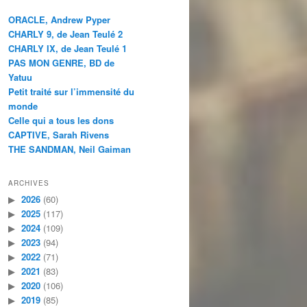
ORACLE, Andrew Pyper
CHARLY 9, de Jean Teulé 2
CHARLY IX, de Jean Teulé 1
PAS MON GENRE, BD de
Yatuu
Petit traité sur l’immensité du
monde
Celle qui a tous les dons
CAPTIVE, Sarah Rivens
THE SANDMAN, Neil Gaiman
ARCHIVES
2026
(60)
2025
(117)
2024
(109)
2023
(94)
2022
(71)
2021
(83)
2020
(106)
2019
(85)