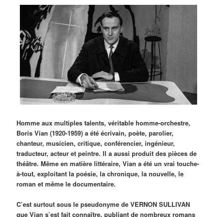
Homme aux multiples talents, véritable homme-orchestre,
Boris Vian (1920-1959) a été écrivain, poète, parolier,
chanteur, musicien, critique, conférencier, ingénieur,
traducteur, acteur et peintre. Il a aussi produit des pièces de
théâtre. Même en matière littéraire, Vian a été un vrai touche-
à-tout, exploitant la poésie, la chronique, la nouvelle, le
roman et même le documentaire.
C’est surtout sous le pseudonyme de VERNON SULLIVAN
que Vian s’est fait connaître, publiant de nombreux romans