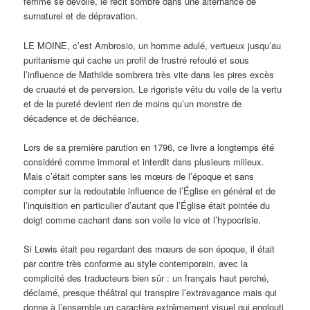
femme se dévoile, le récit sombre dans une alternance de
surnaturel et de dépravation.
LE MOINE, c’est Ambrosio, un homme adulé, vertueux jusqu’au
puritanisme qui cache un profil de frustré refoulé et sous
l’influence de Mathilde sombrera très vite dans les pires excès
de cruauté et de perversion. Le rigoriste vêtu du voile de la vertu
et de la pureté devient rien de moins qu’un monstre de
décadence et de déchéance.
Lors de sa première parution en 1796, ce livre a longtemps été
considéré comme immoral et interdit dans plusieurs milieux.
Mais c’était compter sans les mœurs de l’époque et sans
compter sur la redoutable influence de l’Église en général et de
l’inquisition en particulier d’autant que l’Église était pointée du
doigt comme cachant dans son voile le vice et l’hypocrisie.
Si Lewis était peu regardant des mœurs de son époque, il était
par contre très conforme au style contemporain, avec la
complicité des traducteurs bien sûr : un français haut perché,
déclamé, presque théâtral qui transpire l’extravagance mais qui
donne à l’ensemble un caractère extrêmement visuel qui englouti