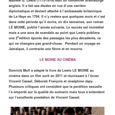
Mathew G. Lewis (1775-1818) était un romancier dramaturge
anglais. Il a fait ses études en vue d’une carrière
diplomatique et devient attaché à l’ambassade britannique
de La Haye en 1794. Il n’y restera que quelques mois et c’est
dans cette période qu’il écrira, en dix semaines, son roman
LE MOINE, publié l’année suivante. Le succès est immédiat
mais a une aura de scandale au point que Lewis publiera
e
une 2
édition épurée des passages les plus décadents, ce
qui ne changera pas grand-chose. Pendant un voyage en
Jamaïque, il contracte une fièvre et en mourra.
LE MOINE AU CINÉMA
Dominik Moll a adapté le livre de Lewis LE MOINE au
cinéma dans un film sorti en 2011 et réunissant à l’écran
Vincent Cassel, Déborah François et Joséphine Japy.
Plusieurs critiques ont considéré que la perdition sexuelle
l’a emporté sur la qualité du scénario mais tous s’entendent
sur l’excellente prestation de Vincent Cassel.