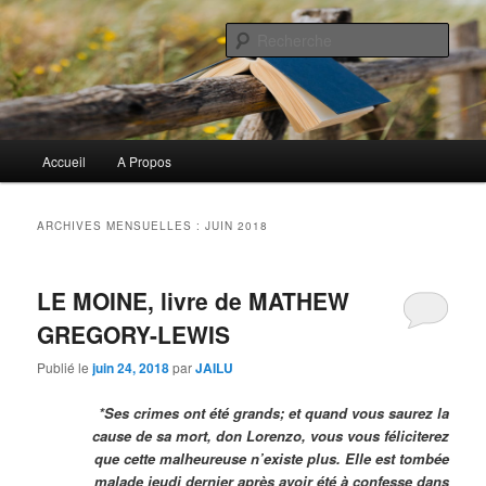
Aller
Aller
Commentaires littéraires en tout genre
au
au
Rech
contenu
contenu
principal
secondaire
Biblioclo
Menu
Accueil
A Propos
principal
ARCHIVES MENSUELLES :
JUIN 2018
LE MOINE, livre de MATHEW
GREGORY-LEWIS
Publié le
juin 24, 2018
par
JAILU
*Ses crimes ont été grands; et quand vous saurez la
cause de sa mort, don Lorenzo, vous vous féliciterez
que cette malheureuse n’existe plus. Elle est tombée
malade jeudi dernier après avoir été à confesse dans