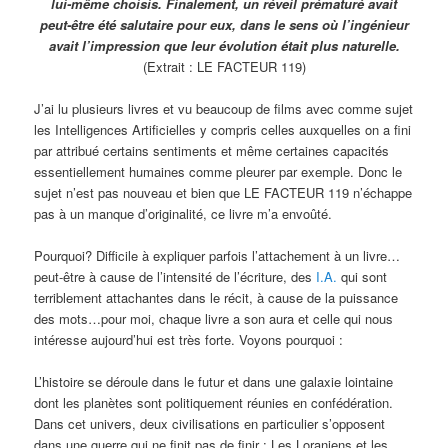
lui-même choisis. Finalement, un réveil prématuré avait
peut-être été salutaire pour eux, dans le sens où l’ingénieur
avait l’impression que leur évolution était plus naturelle.
(Extrait : LE FACTEUR 119)
J’ai lu plusieurs livres et vu beaucoup de films avec comme sujet
les Intelligences Artificielles y compris celles auxquelles on a fini
par attribué certains sentiments et même certaines capacités
essentiellement humaines comme pleurer par exemple. Donc le
sujet n’est pas nouveau et bien que LE FACTEUR 119 n’échappe
pas à un manque d’originalité, ce livre m’a envoûté.
Pourquoi? Difficile à expliquer parfois l’attachement à un livre…
peut-être à cause de l’intensité de l’écriture, des
I.A.
qui sont
terriblement attachantes dans le récit, à cause de la puissance
des mots…pour moi, chaque livre a son aura et celle qui nous
intéresse aujourd’hui est très forte. Voyons pourquoi :
L’histoire se déroule dans le futur et dans une galaxie lointaine
dont les planètes sont politiquement réunies en confédération.
Dans cet univers, deux civilisations en particulier s’opposent
dans une guerre qui ne finit pas de finir : Les Loraniens et les