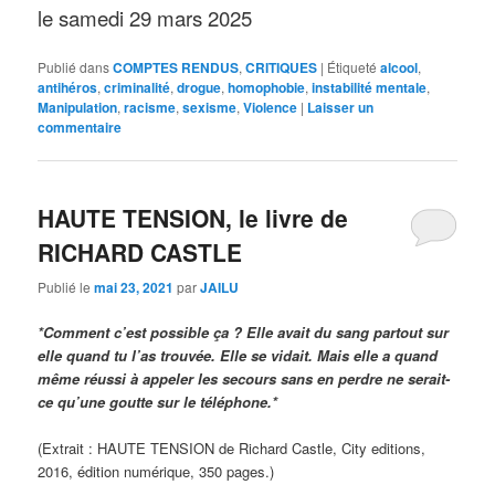
le samedi 29 mars 2025
Publié dans
COMPTES RENDUS
,
CRITIQUES
|
Étiqueté
alcool
,
antihéros
,
criminalité
,
drogue
,
homophobie
,
instabilité mentale
,
Manipulation
,
racisme
,
sexisme
,
Violence
|
Laisser un
commentaire
HAUTE TENSION, le livre de
RICHARD CASTLE
Publié le
mai 23, 2021
par
JAILU
*Comment c’est possible ça ? Elle avait du sang
partout sur
elle quand tu l’as trouvée. Elle se
vidait. Mais elle a quand
même réussi à appeler les secours sans en perdre ne serait-
ce qu’une goutte sur le téléphone.*
(Extrait : HAUTE TENSION de Richard Castle, City editions,
2016, édition numérique, 350 pages.)