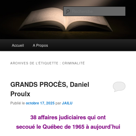
Aller
Aller
Commentaires littéraires en tout genre
au
au
Rech
contenu
contenu
principal
secondaire
Biblioclo
Menu
Accueil
A Propos
principal
ARCHIVES DE L’ÉTIQUETTE :
CRIMINALITÉ
GRANDS PROCÈS, Daniel
Proulx
Publié le
octobre 17, 2025
par
JAILU
38 affaires judiciaires qui ont
secoué le Québec de 1965 à aujourd’hui