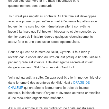
un peu plus clair vers la fin, mais l’incertitude et le
questionnement sont demeurés.
Tout n’est pas négatif au contraire. Si l’histoire est développée
avec une plume un peu naïve et met à l’épreuve la patience du
lecteur, je me suis tout de même laissé aller à son rythme
jusqu’à la finale que j’ai trouvé intéressante et bien pensée. Le
dernier quart de l’histoire réserve quelques rebondissements
assez forts et une conclusion assez spectaculaire.
Pour ce qui est de la mère de Nikki, Cynthia, il faut bien y
revenir, car la conclusion du livre qui est presque brutale, laisse à
penser qu’elle est vivante. Elle était agente secrète et vivait
dangereusement. Nikki l’a vu mourir. C’est tout.
Voilà qui garantit la suite. On aura peut-être le fin mot de l’histoire
dans le tome 9 des aventures de Nikki Heat :
ORAGE DE
CHALEUR
qui entraîne le lecteur dans le trafic de fausse
monnaie, le blanchiment d’argent et diverses activités criminelles
d’une redoutable organisation mafieuse.
J’ai suivi le rythme et j’ai pu profiter d’une finale satisfaisante.