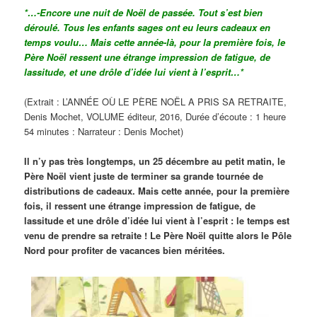
*…-Encore une nuit de Noël de passée. Tout s’est
bien
déroulé. Tous les enfants sages ont eu leurs
cadeaux en
temps voulu…
Mais cette année-là, pour la première fois, le
Père
Noël ressent une étrange impression de fatigue, de
lassitude, et une drôle d’idée lui vient à l’esprit…*
(Extrait : L’ANNÉE OÙ LE PÈRE NOËL A PRIS SA RETRAITE,
Denis Mochet, VOLUME éditeur, 2016, Durée d’écoute : 1 heure
54 minutes : Narrateur : Denis Mochet)
Il n’y pas très longtemps, un 25 décembre au petit matin, le
Père Noël vient juste de terminer sa grande tournée de
distributions de cadeaux. Mais cette année, pour la première
fois, il ressent une étrange impression de fatigue, de
lassitude et une drôle d’idée lui vient à l’esprit : le temps est
venu de prendre sa retraite ! Le Père Noël quitte alors le Pôle
Nord pour profiter de vacances bien méritées.