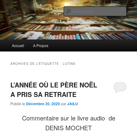
Aller
Aller
Commentaires littéraires en tout genre
au
au
Rech
contenu
contenu
principal
secondaire
Biblioclo
Menu
Accueil
A Propos
principal
ARCHIVES DE L’ÉTIQUETTE :
LUTINS
L’ANNÉE OÙ LE PÈRE NOËL
A PRIS SA RETRAITE
Publié le
Décembre 20, 2020
par
JAILU
Commentaire sur le livre audio de
DENIS MOCHET