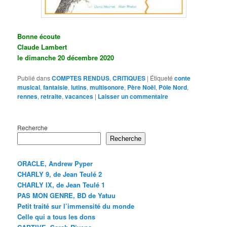
Bonne écoute
Claude Lambert
le dimanche 20 décembre 2020
Publié dans
COMPTES RENDUS
,
CRITIQUES
|
Étiqueté
conte
musical
,
fantaisie
,
lutins
,
multisonore
,
Père Noël
,
Pôle Nord
,
rennes
,
retraite
,
vacances
|
Laisser un commentaire
Recherche
Recherche
ORACLE, Andrew Pyper
CHARLY 9, de Jean Teulé 2
CHARLY IX, de Jean Teulé 1
PAS MON GENRE, BD de Yatuu
Petit traité sur l’immensité du monde
Celle qui a tous les dons