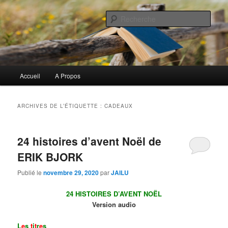
Aller
Aller
Commentaires littéraires en tout genre
au
au
Rech
contenu
contenu
principal
secondaire
Biblioclo
Menu
Accueil
A Propos
principal
ARCHIVES DE L’ÉTIQUETTE :
CADEAUX
24 histoires d’avent Noël de
ERIK BJORK
Publié le
novembre 29, 2020
par
JAILU
24 HISTOIRES D’AVENT NOËL
Version audio
L
e
s
t
i
t
r
e
s