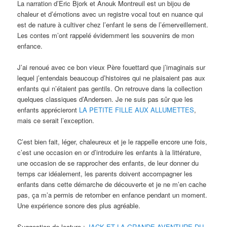
La narration d’Eric Bjork et Anouk Montreuil est un bijou de
chaleur et d’émotions avec un registre vocal tout en nuance qui
est de nature à cultiver chez l’enfant le sens de l’émerveillement.
Les contes m’ont rappelé évidemment les souvenirs de mon
enfance.
J’ai renoué avec ce bon vieux Père fouettard que j’imaginais sur
lequel j’entendais beaucoup d’histoires qui ne plaisaient pas aux
enfants qui n’étaient pas gentils. On retrouve dans la collection
quelques classiques d’Andersen. Je ne suis pas sûr que les
enfants apprécieront
LA PETITE FILLE AUX ALLUMETTES
,
mais ce serait l’exception.
C’est bien fait, léger, chaleureux et je le rappelle encore une fois,
c’est une occasion en or d’introduire les enfants à la littérature,
une occasion de se rapprocher des enfants, de leur donner du
temps car idéalement, les parents doivent accompagner les
enfants dans cette démarche de découverte et je ne m’en cache
pas, ça m’a permis de retomber en enfance pendant un moment.
Une expérience sonore des plus agréable.
Suggestion de lecture :
JACK ET LA GRANDE AVENTURE DU