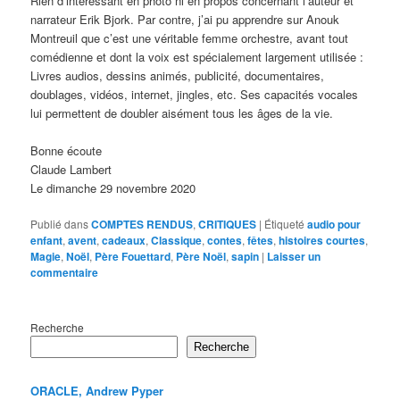
Rien d’intéressant en photo ni en propos concernant l’auteur et
narrateur Erik Bjork. Par contre, j’ai pu apprendre sur Anouk
Montreuil que c’est une véritable femme orchestre, avant tout
comédienne et dont la voix est spécialement largement utilisée :
Livres audios, dessins animés, publicité, documentaires,
doublages, vidéos, internet, jingles, etc. Ses capacités vocales
lui permettent de doubler aisément tous les âges de la vie.
Bonne écoute
Claude Lambert
Le dimanche 29 novembre 2020
Publié dans
COMPTES RENDUS
,
CRITIQUES
|
Étiqueté
audio pour
enfant
,
avent
,
cadeaux
,
Classique
,
contes
,
fêtes
,
histoires courtes
,
Magie
,
Noël
,
Père Fouettard
,
Père Noël
,
sapin
|
Laisser un
commentaire
Recherche
Recherche
ORACLE, Andrew Pyper