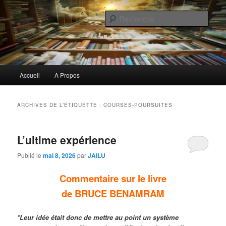
Aller
Aller
Commentaires littéraires en tout genre
au
au
Rech
contenu
contenu
principal
secondaire
Biblioclo
Menu
Accueil
A Propos
principal
ARCHIVES DE L’ÉTIQUETTE :
COURSES-POURSUITES
L’ultime expérience
Publié le
mai 8, 2026
par
JAILU
Commentaire sur le livre
de BRUCE BENAMRAM
*Leur idée était donc de mettre au point un système