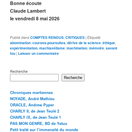
Bonne écoute
Claude Lambert
le vendredi 8 mai 2026
Publié dans
COMPTES RENDUS
,
CRITIQUES
|
Étiqueté
abomination
,
courses-poursuites
,
dérive de la science
,
éthique
,
expérimentation
,
machiavélisme
,
machination
,
mémoire
,
savant
fou
|
Laisser un commentaire
Recherche
Recherche
Chroniques martiennes
NOYADE, André Mathieu
ORACLE, Andrew Pyper
CHARLY 9, de Jean Teulé 2
CHARLY IX, de Jean Teulé 1
PAS MON GENRE, BD de Yatuu
Petit traité sur l’immensité du monde