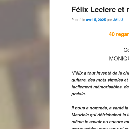
Félix Leclerc et
Publié le
avril 5, 2025
par
JAILU
40 rega
Co
MONIQU
*Félix a tout inventé de la 
guitare, des mots simples et
facilement mémorisables, des
poésie.
Il nous a nommés, a vanté la 
Mauricie qui défrichaient la 
même le savoir ou encore moi
carrossables pour ceux et cel