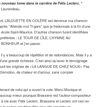
uveau tome dans la carrière de Félix Leclerc. *
c Laurendeau.
ement, L’ALOUETTE EN COLÈRE est devenue ma chanson
 après *Attends-moi Ti-gars* que je fredonnais à la fin d’une
e école Saint-Maurice. D’autres chanson furent identifiées
préférées : LE TOUR DE L’ÎLE, L’HYMNE AU
BONHEUR et j’en passe.
l y a beaucoup de répétition et de redondances. Mais il y a
’une grande richesse. C’est ainsi qu’avec le témoignage
 savouré les origines de <LA LANGUE DE CHEZ NOUS> Pas
r d’émotion, de chaleur et d’amour, sans compter
enant de celui qui a ouvert la voie. Merci Monique et
aucoup mieux pourquoi Brassens est l’auteur-compositeur-
nt à vie avec Félix Leclerc. Brassens et Leclerc ont ceci en
 la scène est dépouillée plus elle est riche et