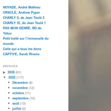
NOYADE, André Mathieu
ORACLE, Andrew Pyper
CHARLY 9, de Jean Teulé 2
CHARLY IX, de Jean Teulé 1
PAS MON GENRE, BD de
Yatuu
Petit traité sur l’immensité du
monde
Celle qui a tous les dons
CAPTIVE, Sarah Rivens
ARCHIVES
2026
(61)
2025
(117)
Décembre
(8)
novembre
(12)
octobre
(11)
septembre
(10)
août
(13)
juillet
(5)