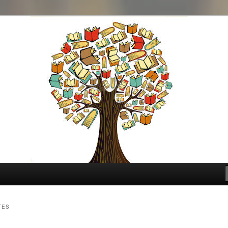
t genre
TES