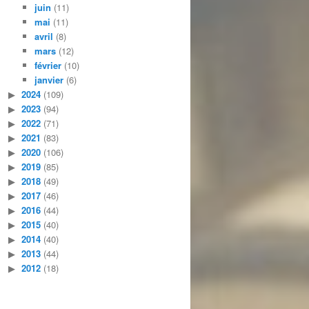
juin
(11)
mai
(11)
avril
(8)
mars
(12)
février
(10)
janvier
(6)
2024
(109)
2023
(94)
2022
(71)
2021
(83)
2020
(106)
2019
(85)
2018
(49)
2017
(46)
2016
(44)
2015
(40)
2014
(40)
2013
(44)
2012
(18)