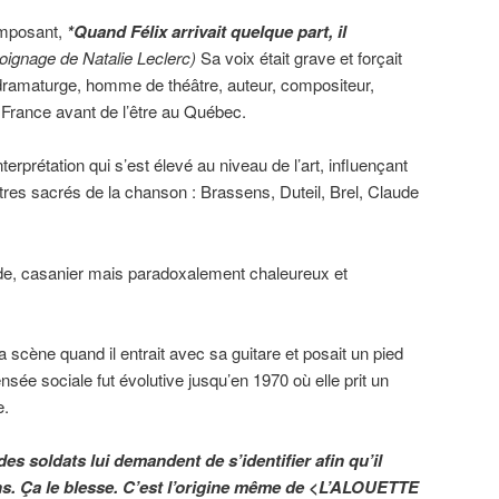
imposant,
*Quand Félix arrivait quelque part, il
moignage de Natalie Leclerc)
Sa voix était grave et forçait
 dramaturge, homme de théâtre, auteur, compositeur,
n France avant de l’être au Québec.
interprétation qui s’est élevé au niveau de l’art, influençant
es sacrés de la chanson : Brassens, Duteil, Brel, Claude
mide, casanier mais paradoxalement chaleureux et
a scène quand il entrait avec sa guitare et posait un pied
nsée sociale fut évolutive jusqu’en 1970 où elle prit un
e.
s soldats lui demandent de s’identifier afin qu’il
éans. Ça le blesse. C’est l’origine même de <L’ALOUETTE