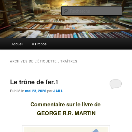
Aller
Aller
Commentaires littéraires en tout genre
au
au
Rech
contenu
contenu
principal
secondaire
Biblioclo
Menu
Accueil
A Propos
principal
ARCHIVES DE L’ÉTIQUETTE :
TRAÎTRES
Le trône de fer.1
Publié le
mai 23, 2026
par
JAILU
Commentaire sur le livre de
GEORGE R.R. MARTIN