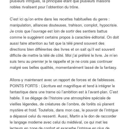
plusieurs intrigues, la principale étant que plusieurs maisons
nobles rivalisent pour l’obtention du trône.
C’est ici qu’on entre dans les recettes habituelles du genre :
manipulation, alliances douteuses, trahison, complot, hypocrisie.
Je crois que l’ouvrage est loin de sortir des sentiers battus
comme le suggèrent certains propos à caractère éditorial. On doit
aussi faire attention au fait que la télé prend souvent des
directions bien différentes des livres et on sait qu’il est souvent
difficile de mettre la télé de côté. Moi j’ai préféré le livre. Je m’en
suis tenu au premier je le rappelle et je ne crois pas continuer
malgré ses belles qualités, momentanément lassé de la fantasy.
Allons-y maintenant avec un rapport de forces et de faiblesses.
POINTS FORTS : L’écriture est magnifique et tend à intégrer le
fantastique dans une trame où l’ambition est à l’avant-plan. C’est
habile. Il se dégage de l’histoire une atmosphère spéciale de
vieilles légendes, de créatures de l’ombre, de forêts où planent
mystère et froid. Toutefois, dans mon cas, le pouvoir de l’intrigue
a dépassé celui du ressenti. Aussi, Martin a le don de raccorder
le langage moderne avec celui du médiéval, ce qui met les
lecteurs en zone de confort et exacerbe l’intrigue en plus de