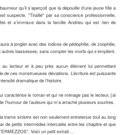
meur qu’il s’aperçoit que la dépouille d’une jeune fille a
st suspecte. *Tiraillé* par sa conscience professionnelle,
e et s’immisce dans la famille Andrieu qui est rien de
ra à jongler avec des indices de pédophilie, de zoophilie,
t autres bassesses, sans compter les morts qui s’empilent.
t au lecteur et à peu près aucun élément lui permettant
ble de ces monstrueuses déviations. L’écriture est puissante
’intensité dramatique de l’histoire.
ui caractérise le roman et qui ne ménage pas le lecteur, j’ai
de l’humour de l’auteure qui m’a arraché plusieurs sourires.
la trame sinistre est non seulement entretenue tout au long
ar de petits intermèdes intercalés entre les chapitre et que
INTERMEZZOS*. Voici un petit extrait…