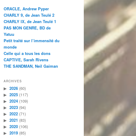
ORACLE, Andrew Pyper
CHARLY 9, de Jean Teulé 2
CHARLY IX, de Jean Teulé 1
PAS MON GENRE, BD de
Yatuu
Petit traité sur l’immensité du
monde
Celle qui a tous les dons
CAPTIVE, Sarah Rivens
THE SANDMAN, Neil Gaiman
ARCHIVES
2026
(60)
2025
(117)
2024
(109)
2023
(94)
2022
(71)
2021
(83)
2020
(106)
2019
(85)