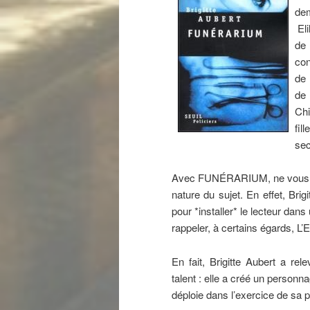
dem
Eli
de 
con
de 
de 
Chi
fil
sec
Avec FUNÉRARIUM, ne vous att
nature du sujet. En effet, Brig
pour *installer* le lecteur da
rappeler, à certains égards, L
En fait, Brigitte Aubert a rel
talent : elle a créé un personna
déploie dans l’exercice de sa