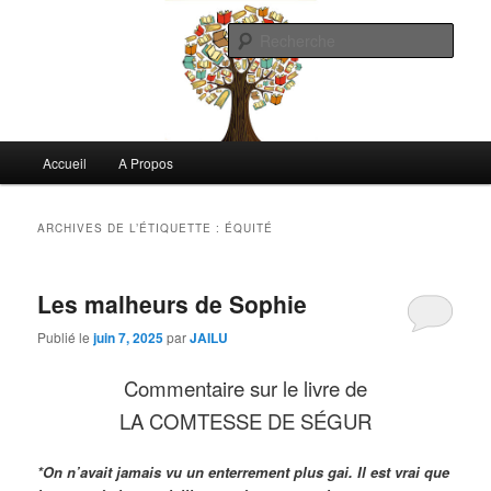
Aller
Aller
Commentaires littéraires en tout genre
au
au
Rech
contenu
contenu
principal
secondaire
Biblioclo
Menu
Accueil
A Propos
principal
ARCHIVES DE L’ÉTIQUETTE :
ÉQUITÉ
Les malheurs de Sophie
Publié le
juin 7, 2025
par
JAILU
Commentaire sur le livre de
LA COMTESSE DE SÉGUR
*On n’avait jamais vu un enterrement plus gai. Il est vrai que