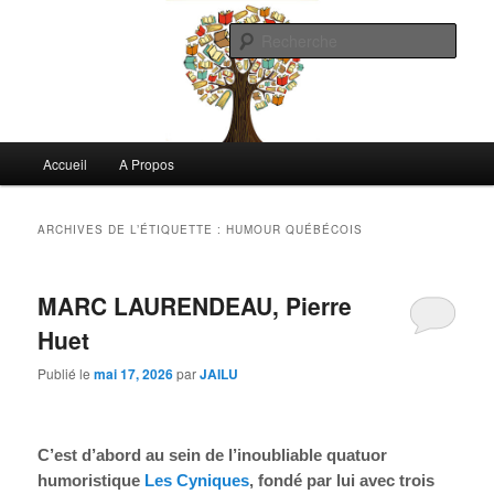
Aller
Aller
Commentaires littéraires en tout genre
au
au
Rech
contenu
contenu
principal
secondaire
Biblioclo
Menu
Accueil
A Propos
principal
ARCHIVES DE L’ÉTIQUETTE :
HUMOUR QUÉBÉCOIS
MARC LAURENDEAU, Pierre
Huet
Publié le
mai 17, 2026
par
JAILU
C’est d’abord au sein de l’inoubliable quatuor
humoristique
Les Cyniques
, fondé par lui avec trois