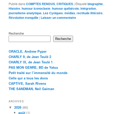
Publié dans
COMPTES RENDUS
,
CRITIQUES
|
Étiqueté
biographie
,
Histoire
,
humour iconoclaste
,
humour québécois
,
intégration
,
journalisme analytique
,
Les Cyniques
,
médias
,
rectitude littéraire
,
Révolution tranquille
|
Laisser un commentaire
Recherche
Recherche
ORACLE, Andrew Pyper
CHARLY 9, de Jean Teulé 2
CHARLY IX, de Jean Teulé 1
PAS MON GENRE, BD de Yatuu
Petit traité sur l’immensité du monde
Celle qui a tous les dons
CAPTIVE, Sarah Rivens
THE SANDMAN, Neil Gaiman
ARCHIVES
2026
(60)
août
(1)