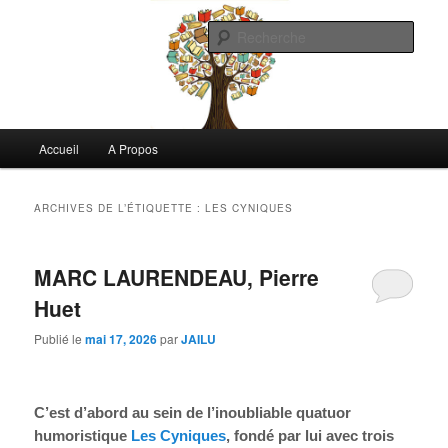
Aller
Aller
Commentaires littéraires en tout genre
au
au
Rech
contenu
contenu
principal
secondaire
Biblioclo
Menu
Accueil
A Propos
principal
ARCHIVES DE L’ÉTIQUETTE :
LES CYNIQUES
MARC LAURENDEAU, Pierre
Huet
Publié le
mai 17, 2026
par
JAILU
C’est d’abord au sein de l’inoubliable quatuor
humoristique
Les Cyniques
, fondé par lui avec trois