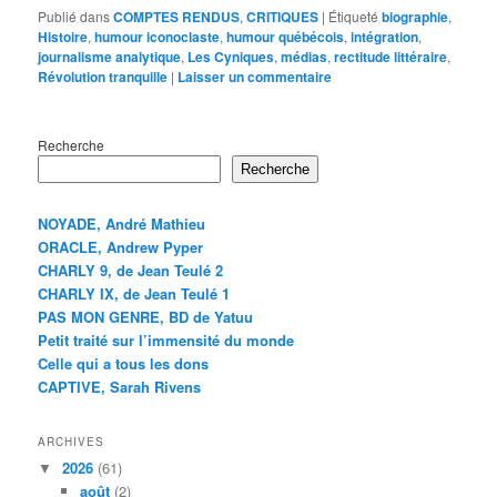
Publié dans
COMPTES RENDUS
,
CRITIQUES
|
Étiqueté
biographie
,
Histoire
,
humour iconoclaste
,
humour québécois
,
intégration
,
journalisme analytique
,
Les Cyniques
,
médias
,
rectitude littéraire
,
Révolution tranquille
|
Laisser un commentaire
Recherche
Recherche
NOYADE, André Mathieu
ORACLE, Andrew Pyper
CHARLY 9, de Jean Teulé 2
CHARLY IX, de Jean Teulé 1
PAS MON GENRE, BD de Yatuu
Petit traité sur l’immensité du monde
Celle qui a tous les dons
CAPTIVE, Sarah Rivens
ARCHIVES
2026
(61)
août
(2)