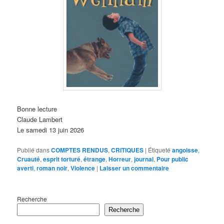
Bonne lecture
Claude Lambert
Le samedi 13 juin 2026
Publié dans
COMPTES RENDUS
,
CRITIQUES
|
Étiqueté
angoisse
,
Cruauté
,
esprit torturé
,
étrange
,
Horreur
,
journal
,
Pour public
averti
,
roman noir
,
Violence
|
Laisser un commentaire
Recherche
Recherche