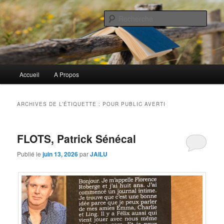
Aller
Aller
Commentaires littéraires en tout genre
au
au
Rech
contenu
contenu
principal
secondaire
Biblioclo
Menu
Accueil
A Propos
principal
ARCHIVES DE L’ÉTIQUETTE :
POUR PUBLIC AVERTI
FLOTS, Patrick Sénécal
Publié le
juin 13, 2026
par
JAILU