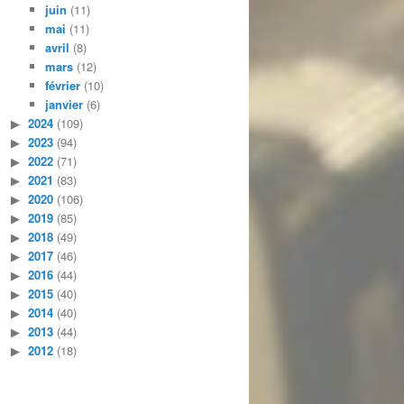
juin
(11)
mai
(11)
avril
(8)
mars
(12)
février
(10)
janvier
(6)
2024
(109)
2023
(94)
2022
(71)
2021
(83)
2020
(106)
2019
(85)
2018
(49)
2017
(46)
2016
(44)
2015
(40)
2014
(40)
2013
(44)
2012
(18)