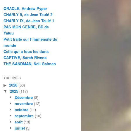
ORACLE, Andrew Pyper
CHARLY 9, de Jean Teulé 2
CHARLY IX, de Jean Teulé 1
PAS MON GENRE, BD de
Yatuu
Petit traité sur l’immensité du
monde
Celle qui a tous les dons
CAPTIVE, Sarah Rivens
THE SANDMAN, Neil Gaiman
ARCHIVES
2026
(60)
2025
(117)
Décembre
(8)
novembre
(12)
octobre
(11)
septembre
(10)
août
(13)
juillet
(5)