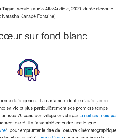
agaq, version audio Alto/Audible, 2020, durée d’écoute :
e : Natasha Kanapé Fontaine)
 cœur sur fond blanc
 même dérangeante. La narratrice, dont je n’aurai jamais
te sa vie et plus particulièrement ses premiers temps
 années 70 dans son village envahi par
la nuit six mois par
uement narré, il m’a semblé entendre une longue
vre
*, pour emprunter le titre de l’oeuvre cinématographique
i devait consacrer
James Dean
comme symbole de la