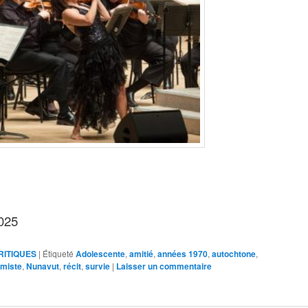
2025
RITIQUES
|
Étiqueté
Adolescente
,
amitié
,
années 1970
,
autochtone
,
imiste
,
Nunavut
,
récit
,
survie
|
Laisser un commentaire