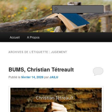
Aller
Aller
Commentaires littéraires en tout genre
au
au
Rech
contenu
contenu
principal
secondaire
Biblioclo
Menu
Accueil
A Propos
principal
ARCHIVES DE L’ÉTIQUETTE :
JUGEMENT
BUMS, Christian Tétreault
Publié le
février 14, 2026
par
JAILU