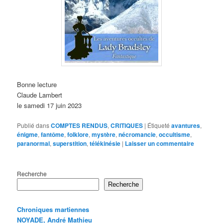
Bonne lecture
Claude Lambert
le samedi 17 juin 2023
Publié dans
COMPTES RENDUS
,
CRITIQUES
|
Étiqueté
avantures
,
énigme
,
fantôme
,
folklore
,
mystère
,
nécromancie
,
occultisme
,
paranormal
,
superstition
,
télékinésie
|
Laisser un commentaire
Recherche
Recherche
Chroniques martiennes
NOYADE, André Mathieu