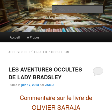
Aller
Aller
Commentaires littéraires en tout genre
au
au
Rech
contenu
contenu
principal
secondaire
Biblioclo
Menu
Accueil
A Propos
principal
ARCHIVES DE L’ÉTIQUETTE :
OCCULTISME
LES AVENTURES OCCULTES
DE LADY BRADSLEY
Publié le
juin 17, 2023
par
JAILU
Commentaire sur le livre de
OLIVIER SARAJA