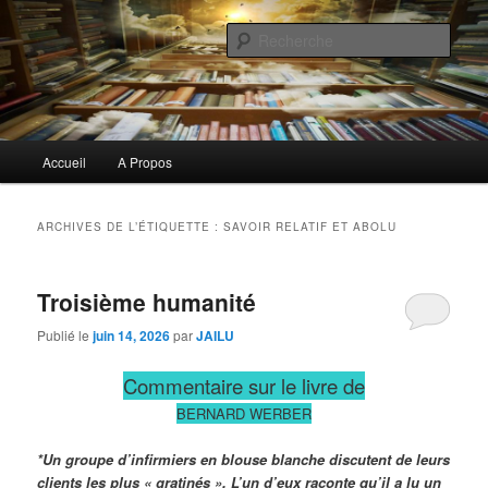
Aller
Aller
Commentaires littéraires en tout genre
au
au
Rech
contenu
contenu
principal
secondaire
Biblioclo
Menu
Accueil
A Propos
principal
ARCHIVES DE L’ÉTIQUETTE :
SAVOIR RELATIF ET ABOLU
Troisième humanité
Publié le
juin 14, 2026
par
JAILU
Commentaire sur le livre de
BERNARD WERBER
*Un groupe d’infirmiers en blouse blanche discutent de leurs
clients les plus « gratinés ». L’un d’eux raconte qu’il a lu un