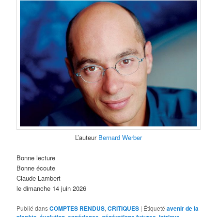
L’auteur
Bernard Werber
Bonne lecture
Bonne écoute
Claude Lambert
le dimanche 14 juin 2026
Publié dans
COMPTES RENDUS
,
CRITIQUES
|
Étiqueté
avenir de la
planète
,
évolution
,
expérience
,
générations futures
,
intrigue
,