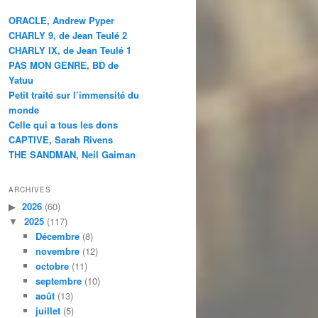
ORACLE, Andrew Pyper
CHARLY 9, de Jean Teulé 2
CHARLY IX, de Jean Teulé 1
PAS MON GENRE, BD de
Yatuu
Petit traité sur l’immensité du
monde
Celle qui a tous les dons
CAPTIVE, Sarah Rivens
THE SANDMAN, Neil Gaiman
ARCHIVES
2026
(60)
2025
(117)
Décembre
(8)
novembre
(12)
octobre
(11)
septembre
(10)
août
(13)
juillet
(5)