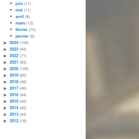
juin
(11)
mai
(11)
avril
(8)
mars
(12)
février
(10)
janvier
(6)
2024
(109)
2023
(94)
2022
(71)
2021
(83)
2020
(106)
2019
(85)
2018
(49)
2017
(46)
2016
(44)
2015
(40)
2014
(40)
2013
(44)
2012
(18)