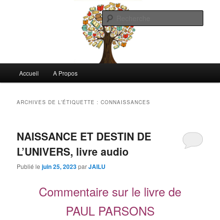
Aller
Aller
Commentaires littéraires en tout genre
au
au
Rech
contenu
contenu
principal
secondaire
Biblioclo
Menu
Accueil
A Propos
principal
ARCHIVES DE L’ÉTIQUETTE :
CONNAISSANCES
NAISSANCE ET DESTIN DE
L’UNIVERS, livre audio
Publié le
juin 25, 2023
par
JAILU
Commentaire sur le livre de
PAUL PARSONS