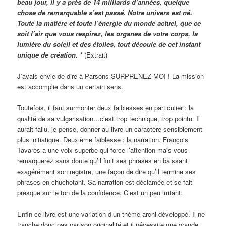
beau jour, il y a près de 14 milliards d’années, quelque
chose de remarquable s’est passé. Notre univers est né.
Toute la matière et toute l’énergie du monde actuel, que ce
soit l’air que vous respirez, les organes de votre corps, la
lumière du soleil et des étoiles, tout découle de cet instant
unique de création. *
(Extrait)
J’avais envie de dire à Parsons SURPRENEZ-MOI ! La mission
est accomplie dans un certain sens.
Toutefois, il faut surmonter deux faiblesses en particulier : la
qualité de sa vulgarisation…c’est trop technique, trop pointu. Il
aurait fallu, je pense, donner au livre un caractère sensiblement
plus initiatique. Deuxième faiblesse : la narration. François
Tavarès a une voix superbe qui force l’attention mais vous
remarquerez sans doute qu’il finit ses phrases en baissant
exagérément son registre, une façon de dire qu’il termine ses
phrases en chuchotant. Sa narration est déclamée et se fait
presque sur le ton de la confidence. C’est un peu irritant.
Enfin ce livre est une variation d’un thème archi développé. Il ne
tranche donc pas par son originalité et il nécessite une grande