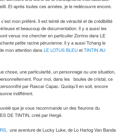
ieilli. Et après toutes ces années, je le redécouvre encore.
’est mon préféré. Il est teinté de véracité et de crédibilité
érieuse et beaucoup de documentation. Il y a aussi les
ont venus me chercher en particulier Zorrino dans LE
nte petite racine péruvienne. Il y a aussi Tchang le
e de mon attention dans
LE LOTUS BLEU
et
TINTIN AU
e chose, une particularité, un personnage ou une situation,
personnellement. Pour moi, dans les boules de cristal, ce
, personnifié par Rascar Capac. Quoiqu’il en soit, encore
rsonne indifférent.
nouvelé que je vous recommande un des fleurons du
S DE TINTIN, créé par Hergé.
ERS
, une aventure de Lucky Luke, de Lo Hartog Van Banda