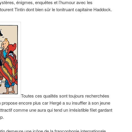
stères, énigmes, enquêtes et l’humour avec les
urent Tintin dont bien sûr le tonitruant capitaine Haddock.
Toutes ces qualités sont toujours recherchées
n propose encore plus car Hergé a su insuffler à son jeune
tractif comme une aura qui tend un irrésistible filet gardant
up.
ntin demeure une icône de la francophonie internationale.