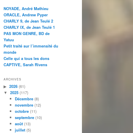
NOYADE, André Mathieu
ORACLE, Andrew Pyper
CHARLY 9, de Jean Teulé 2
CHARLY IX, de Jean Teulé 1
PAS MON GENRE, BD de
Yatuu
Petit traité sur l’immensité du
monde
Celle qui a tous les dons
CAPTIVE, Sarah Rivens
ARCHIVES
2026
(61)
2025
(117)
Décembre
(8)
novembre
(12)
octobre
(11)
septembre
(10)
août
(13)
juillet
(5)