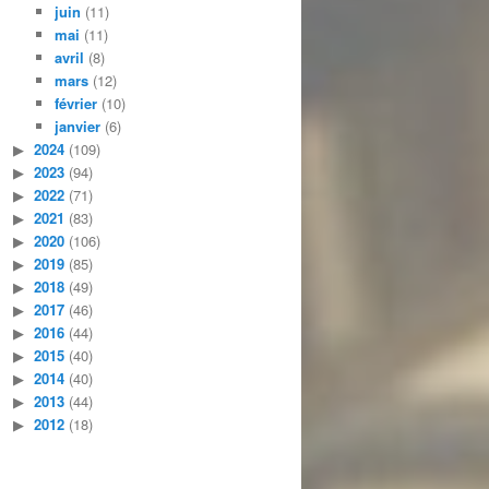
juin
(11)
mai
(11)
avril
(8)
mars
(12)
février
(10)
janvier
(6)
2024
(109)
2023
(94)
2022
(71)
2021
(83)
2020
(106)
2019
(85)
2018
(49)
2017
(46)
2016
(44)
2015
(40)
2014
(40)
2013
(44)
2012
(18)