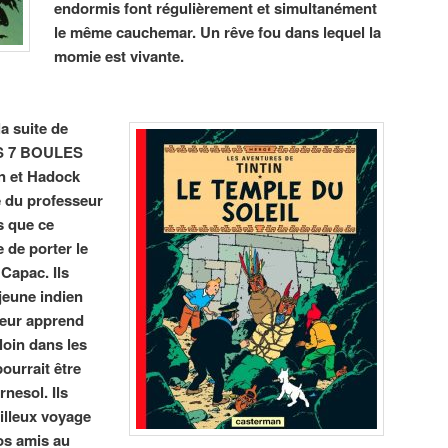
endormis font régulièrement et simultanément
le même cauchemar. Un rêve fou dans lequel la
momie est vivante.
 suite de
ES 7 BOULES
n et Hadock
e du professeur
s que ce
 de porter le
Capac. Ils
 jeune indien
leur apprend
 loin dans les
urrait être
nesol. Ils
illeux voyage
os amis au