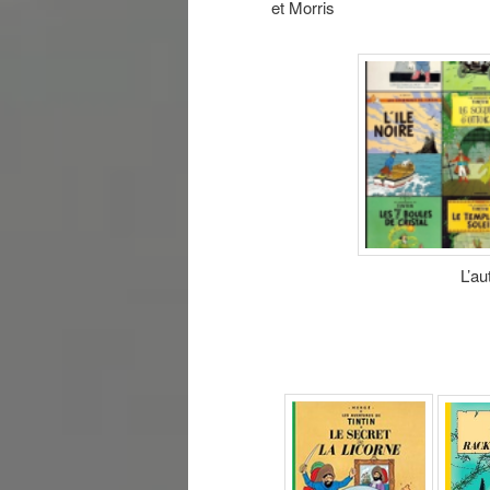
et Morris
L’au