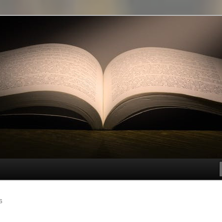
t genre
S