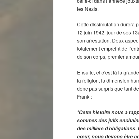
celle-ci dans l’annexe jouxt
les Nazis.
Cette dissimulation durera 
12 juin 1942, jour de ses 1
son arrestation. Deux aspects
totalement empreint de l’ent
de son corps, premier amour, 
Ensuite, et c’est là la grand
la religion, la dimension hum
donc pas surpris que tant d
Frank :
*Cette histoire nous a rapp
sommes des juifs enchaînés
des milliers d’obligations
cœur, nous devons être co