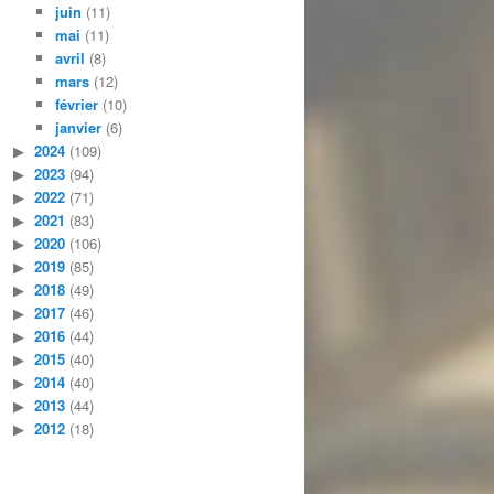
juin
(11)
mai
(11)
avril
(8)
mars
(12)
février
(10)
janvier
(6)
2024
(109)
2023
(94)
2022
(71)
2021
(83)
2020
(106)
2019
(85)
2018
(49)
2017
(46)
2016
(44)
2015
(40)
2014
(40)
2013
(44)
2012
(18)