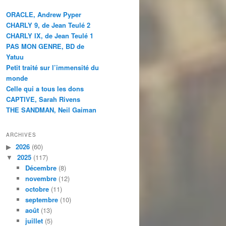
ORACLE, Andrew Pyper
CHARLY 9, de Jean Teulé 2
CHARLY IX, de Jean Teulé 1
PAS MON GENRE, BD de
Yatuu
Petit traité sur l’immensité du
monde
Celle qui a tous les dons
CAPTIVE, Sarah Rivens
THE SANDMAN, Neil Gaiman
ARCHIVES
2026
(60)
2025
(117)
Décembre
(8)
novembre
(12)
octobre
(11)
septembre
(10)
août
(13)
juillet
(5)