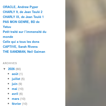
ORACLE, Andrew Pyper
CHARLY 9, de Jean Teulé 2
CHARLY IX, de Jean Teulé 1
PAS MON GENRE, BD de
Yatuu
Petit traité sur l’immensité du
monde
Celle qui a tous les dons
CAPTIVE, Sarah Rivens
THE SANDMAN, Neil Gaiman
ARCHIVES
2026
(60)
août
(1)
juillet
(5)
juin
(9)
mai
(10)
avril
(6)
mars
(10)
février
(10)