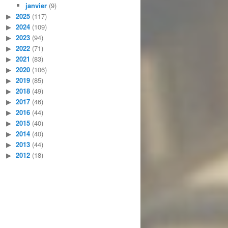
janvier
(9)
2025
(117)
2024
(109)
2023
(94)
2022
(71)
2021
(83)
2020
(106)
2019
(85)
2018
(49)
2017
(46)
2016
(44)
2015
(40)
2014
(40)
2013
(44)
2012
(18)