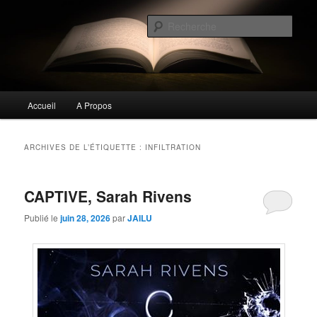
Aller
Aller
Commentaires littéraires en tout genre
au
au
Rech
contenu
contenu
principal
secondaire
Biblioclo
Menu
Accueil
A Propos
principal
ARCHIVES DE L’ÉTIQUETTE :
INFILTRATION
CAPTIVE, Sarah Rivens
Publié le
juin 28, 2026
par
JAILU