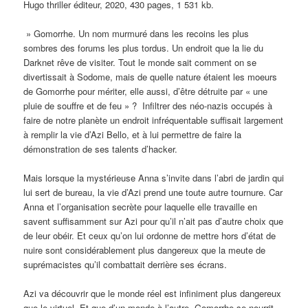
Hugo thriller éditeur, 2020, 430 pages, 1 531 kb.
» Gomorrhe. Un nom murmuré dans les recoins les plus
sombres des forums les plus tordus. Un endroit que la lie du
Darknet rêve de visiter. Tout le monde sait comment on se
divertissait à Sodome, mais de quelle nature étaient les moeurs
de Gomorrhe pour mériter, elle aussi, d’être détruite par « une
pluie de souffre et de feu » ? Infiltrer des néo-nazis occupés à
faire de notre planète un endroit infréquentable suffisait largement
à remplir la vie d’Azi Bello, et à lui permettre de faire la
démonstration de ses talents d’hacker.
Mais lorsque la mystérieuse Anna s’invite dans l’abri de jardin qui
lui sert de bureau, la vie d’Azi prend une toute autre tournure. Car
Anna et l’organisation secrète pour laquelle elle travaille en
savent suffisamment sur Azi pour qu’il n’ait pas d’autre choix que
de leur obéir. Et ceux qu’on lui ordonne de mettre hors d’état de
nuire sont considérablement plus dangereux que la meute de
suprémacistes qu’il combattait derrière ses écrans.
Azi va découvrir que le monde réel est infiniment plus dangereux
que le virtuel. Et que d’un monde à l’autre, Gomorrhe se nourrit