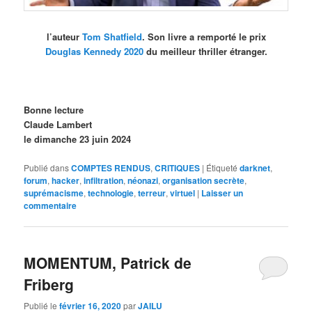
l’auteur
Tom Shatfield
. Son livre a remporté le prix
Douglas Kennedy 2020
du meilleur thriller étranger.
Bonne lecture
Claude Lambert
le dimanche 23 juin 2024
Publié dans
COMPTES RENDUS
,
CRITIQUES
|
Étiqueté
darknet
,
forum
,
hacker
,
infiltration
,
néonazi
,
organisation secrète
,
suprémacisme
,
technologie
,
terreur
,
virtuel
|
Laisser un
commentaire
MOMENTUM, Patrick de
Friberg
Publié le
février 16, 2020
par
JAILU